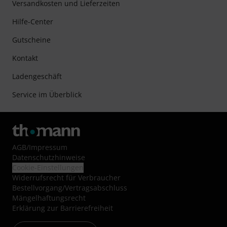
Versandkosten und Lieferzeiten
Hilfe-Center
Gutscheine
Kontakt
Ladengeschäft
Service im Überblick
AGB
/
Impressum
Datenschutzhinweise
Cookie-Einstellungen
Widerrufsrecht für Verbraucher
Bestellvorgang/Vertragsabschluss
Mängelhaftungsrecht
Erklärung zur Barrierefreiheit