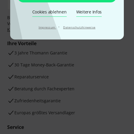
Cookies ablehnen
Weitere Infos
Bezahlen Sie vertraulich und sicher per Nachnahme,
Vorkasse, PayPal, Amazon Pay,
Klarna Sofort bezahlen
,
·
Impressum
Datenschutzhinweise
Klarna Ratenzahlung
oder Kreditkarte.
Ihre Vorteile
3 Jahre Thomann Garantie
30 Tage Money-Back-Garantie
Reparaturservice
Beratung durch Fachexperten
Zufriedenheitsgarantie
Europas größtes Versandlager
Service