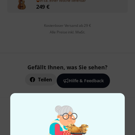
In ca. einer Woche lieferbar
249
€
Kostenloser Versand ab 29 €
Alle Preise inkl. MwSt.
Gefällt Ihnen, was Sie sehen?
Teilen
Hilfe & Feedback