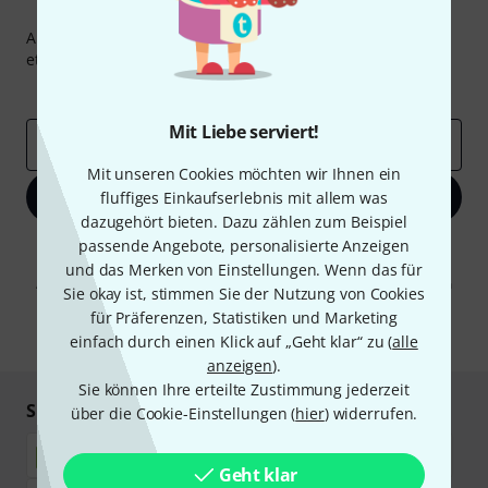
Thomann Newsletter
Abonniere den Thomann Newsletter und gewinne mit
etwas Glück einen von
50 Gutscheinen
über jeweils
50€
!
Inspirierende Beiträge
Deals
Thomann Insights
Mit Liebe serviert!
E-Mail-Adresse
*
Mit unseren Cookies möchten wir Ihnen ein
Jetzt anmelden
fluffiges Einkaufserlebnis mit allem was
dazugehört bieten. Dazu zählen zum Beispiel
passende Angebote, personalisierte Anzeigen
Mit Klick auf „Jetzt anmelden“ stimmen Sie dem Erhalt von E-Mail-
Werbung und einer Messung des E-Mail-Nutzungsverhaltens zu. Die
und das Merken von Einstellungen. Wenn das für
Abmeldung ist jederzeit möglich. Weitere Informationen finden Sie in
Sie okay ist, stimmen Sie der Nutzung von Cookies
unseren
Datenschutzhinweisen
.
für Präferenzen, Statistiken und Marketing
* Pflichtfeld
einfach durch einen Klick auf „Geht klar“ zu (
alle
anzeigen
).
Sie können Ihre erteilte Zustimmung jederzeit
Sicher einkaufen & bezahlen
über die Cookie-Einstellungen (
hier
) widerrufen.
Geht klar