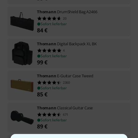
Thomann
DrumShield Bag A2466
20
Sofort lieferbar
84
€
Thomann
Digital Backpack XL BK
4
Sofort lieferbar
99
€
Thomann
E-Guitar Case Tweed
2360
Sofort lieferbar
85
€
Thomann
Classical Guitar Case
671
Sofort lieferbar
89
€