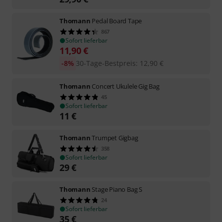
Thomann
Pedal Board Tape
867
Sofort lieferbar
11,90
€
-8%
30-Tage-Bestpreis
:
12,90
€
Thomann
Concert Ukulele Gig Bag
45
Sofort lieferbar
11
€
Thomann
Trumpet Gigbag
358
Sofort lieferbar
29
€
Thomann
Stage Piano Bag S
24
Sofort lieferbar
35
€