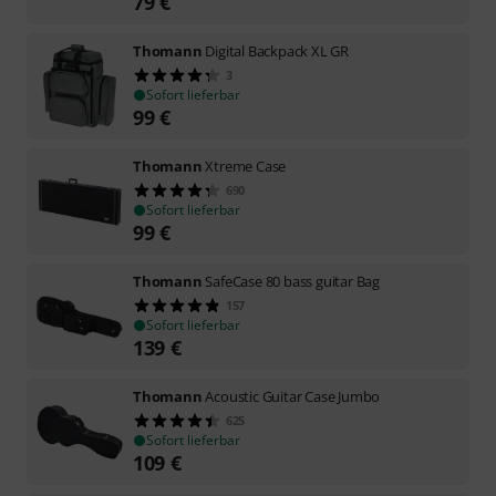
79
€
Thomann
Digital Backpack XL GR
3
Sofort lieferbar
99
€
Thomann
Xtreme Case
690
Sofort lieferbar
99
€
Thomann
SafeCase 80 bass guitar Bag
157
Sofort lieferbar
139
€
Thomann
Acoustic Guitar Case Jumbo
625
Sofort lieferbar
109
€