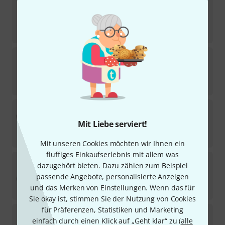
Thomann
RC-900 Portable Audio Rec Case
136
Sofort lieferbar
35
€
Thomann
Voyager Orchestral Cymbal
32
Sofort lieferbar
69
€
Thomann
Ultralight Alto Sax Case Green
1
Mit Liebe serviert!
Sofort lieferbar
59
€
Mit unseren Cookies möchten wir Ihnen ein
fluffiges Einkaufserlebnis mit allem was
Thomann
Fürst Pless Horn Gig Bag
dazugehört bieten. Dazu zählen zum Beispiel
17
passende Angebote, personalisierte Anzeigen
Sofort lieferbar
und das Merken von Einstellungen. Wenn das für
25
€
Sie okay ist, stimmen Sie der Nutzung von Cookies
für Präferenzen, Statistiken und Marketing
Thomann
1/2 Classic-Guitar Gigbag
einfach durch einen Klick auf „Geht klar“ zu (
alle
362