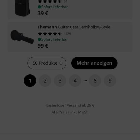
51
Sofort lieferbar
39
€
Thomann
Guitar Case Semihollow-Style
1679
Sofort lieferbar
99
€
Mehr anzeigen
50 Produkte
1
2
3
4
8
9
Kostenloser Versand ab 29 €
Alle Preise inkl. MwSt.