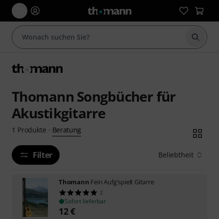
Suche 
Thomann Songbücher für
Akustikgitarre
Beratung
1
Produkte
·
Filter
Beliebtheit
Thomann
Fein Aufg'spielt Gitarre
2
Sofort lieferbar
12
€