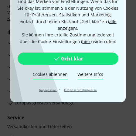
und das Merken von Einstellungen. Wenn das für
Bezahlen Sie vertraulich und sicher per Nachnahme,
Sie okay ist, stimmen Sie der Nutzung von Cookies
Vorkasse, PayPal, Amazon Pay,
Klarna Sofort bezahlen
,
für Präferenzen, Statistiken und Marketing
Klarna Ratenzahlung
oder Kreditkarte.
einfach durch einen Klick auf „Geht klar“ zu (
alle
anzeigen
).
Ihre Vorteile
Sie können Ihre erteilte Zustimmung jederzeit
über die Cookie-Einstellungen (
hier
) widerrufen.
3 Jahre Thomann Garantie
30 Tage Money-Back-Garantie
Geht klar
Reparaturservice
Cookies ablehnen
Weitere Infos
Beratung durch Fachexperten
·
Zufriedenheitsgarantie
Impressum
Datenschutzhinweise
Europas größtes Versandlager
Service
Versandkosten und Lieferzeiten