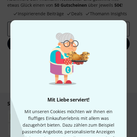
etwas Glück einen von
50 Gutscheinen
über jeweils
50€
!
Inspirierende Beiträge
Deals
Thomann Insights
E-Mail-Adresse
*
Jetzt anmelden
Mit Klick auf „Jetzt anmelden“ stimmen Sie dem Erhalt von E-Mail-
Werbung und einer Messung des E-Mail-Nutzungsverhaltens zu. Die
Abmeldung ist jederzeit möglich. Weitere Informationen finden Sie in
unseren
Datenschutzhinweisen
.
* Pflichtfeld
Mit Liebe serviert!
Sicher einkaufen & bezahlen
Mit unseren Cookies möchten wir Ihnen ein
fluffiges Einkaufserlebnis mit allem was
dazugehört bieten. Dazu zählen zum Beispiel
passende Angebote, personalisierte Anzeigen