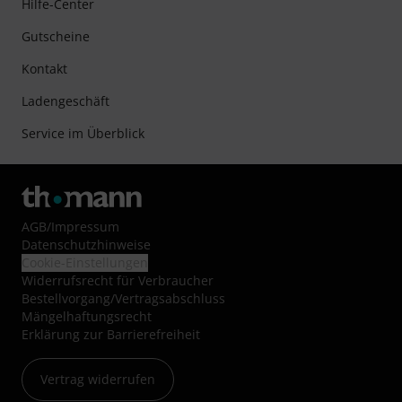
Hilfe-Center
Gutscheine
Kontakt
Ladengeschäft
Service im Überblick
AGB
/
Impressum
Datenschutzhinweise
Cookie-Einstellungen
Widerrufsrecht für Verbraucher
Bestellvorgang/Vertragsabschluss
Mängelhaftungsrecht
Erklärung zur Barrierefreiheit
Vertrag widerrufen