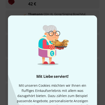
42
€
Thomann
GSH XL Gong/Singing Bowl Mal.
20
Sofort lieferbar
55
€
Thomann
KSHG 25 Singing Bowl Mallet
17
Sofort lieferbar
8,50
€
Thomann
KSHF 25 Singing Bowl Mallet
33
Lieferbar in mehreren Monaten
Mit Liebe serviert!
8
€
Mit unseren Cookies möchten wir Ihnen ein
Thomann
KSHG 20 Singing Bowl Mallet
fluffiges Einkaufserlebnis mit allem was
15
dazugehört bieten. Dazu zählen zum Beispiel
Lieferbar in mehreren Monaten
3,50
€
passende Angebote, personalisierte Anzeigen