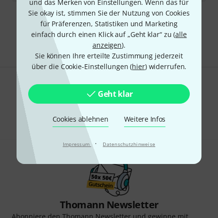
und das Merken von Einstellungen. Wenn das für
Sie okay ist, stimmen Sie der Nutzung von Cookies
Kostenloser Versand ab 29 €
für Präferenzen, Statistiken und Marketing
Alle Preise inkl. MwSt.
einfach durch einen Klick auf „Geht klar“ zu (
alle
anzeigen
).
Sie können Ihre erteilte Zustimmung jederzeit
über die Cookie-Einstellungen (
hier
) widerrufen.
Gefällt Ihnen, was Sie sehen?
Geht klar
Teilen
Hilfe & Feedback
Cookies ablehnen
Weitere Infos
·
Impressum
Datenschutzhinweise
Thomann Newsletter
Abonniere den Thomann Newsletter und gewinne mit