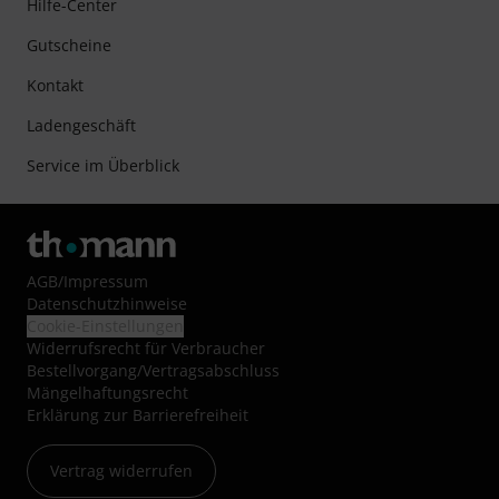
Hilfe-Center
Gutscheine
Kontakt
Ladengeschäft
Service im Überblick
AGB
/
Impressum
Datenschutzhinweise
Cookie-Einstellungen
Widerrufsrecht für Verbraucher
Bestellvorgang/Vertragsabschluss
Mängelhaftungsrecht
Erklärung zur Barrierefreiheit
Vertrag widerrufen