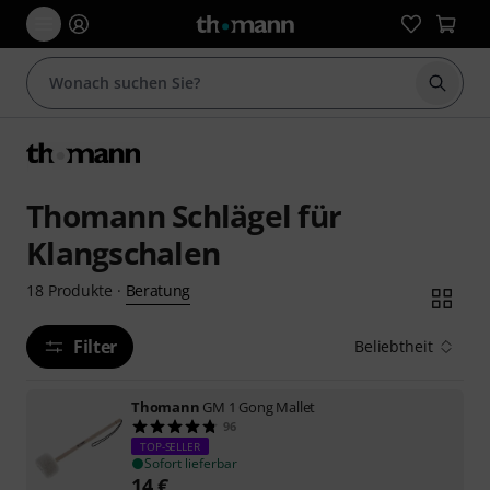
Suche 
Thomann Schlägel für
Klangschalen
Beratung
18
Produkte
·
Filter
Beliebtheit
Thomann
GM 1 Gong Mallet
96
TOP-SELLER
Sofort lieferbar
14
€