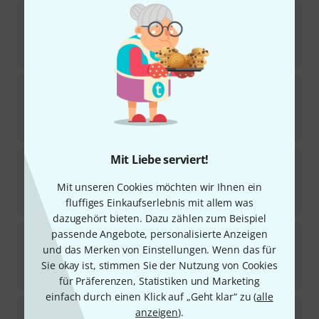
Thomann
TPSA1 Leather
4
Sofort lieferbar
59
€
Thomann
TMM2 Timpani mallet
3
Sofort lieferbar
25
€
Mit Liebe serviert!
Thomann
TMB4 Timpani mallet
Mit unseren Cookies möchten wir Ihnen ein
Sofort lieferbar
29
€
fluffiges Einkaufserlebnis mit allem was
dazugehört bieten. Dazu zählen zum Beispiel
Thomann
TPSA3 Felt hard
passende Angebote, personalisierte Anzeigen
und das Merken von Einstellungen. Wenn das für
1
Sofort lieferbar
Sie okay ist, stimmen Sie der Nutzung von Cookies
59
€
für Präferenzen, Statistiken und Marketing
einfach durch einen Klick auf „Geht klar“ zu (
alle
Thomann
TMM4 Timpani mallet
anzeigen
).