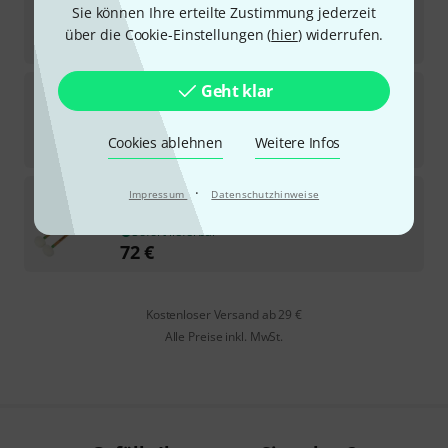
Sie können Ihre erteilte Zustimmung jederzeit
Sofort lieferbar
über die Cookie-Einstellungen (
hier
) widerrufen.
25
€
Thomann
TPSA4 Felt medium
Geht klar
3
Sofort lieferbar
Cookies ablehnen
Weitere Infos
72
€
Thomann
TPSA5 Felt soft
·
Impressum
Datenschutzhinweise
Sofort lieferbar
72
€
Kostenloser Versand ab 29 €
Alle Preise inkl. MwSt.