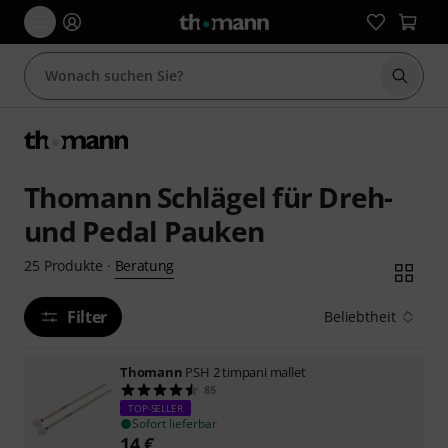
Suche 
Thomann Schlägel für Dreh-
und Pedal Pauken
Beratung
25
Produkte
·
Filter
Beliebtheit
Thomann
PSH 2 timpani mallet
85
TOP-SELLER
Sofort lieferbar
14
€