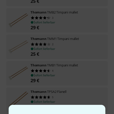
25
€
Thomann
TMB2 Timpani mallet
3
Sofort lieferbar
29
€
Thomann
TMM1 Timpani mallet
2
Sofort lieferbar
25
€
Thomann
TMB1 Timpani mallet
4
Sofort lieferbar
29
€
Thomann
TPSA2 Flanell
5
Sofort lieferbar
75
€