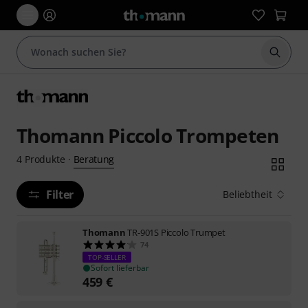
Suche 
Thomann Piccolo Trompeten
Beratung
4
Produkte
·
Filter
Beliebtheit
Thomann
TR-901S Piccolo Trumpet
74
TOP-SELLER
Sofort lieferbar
459
€