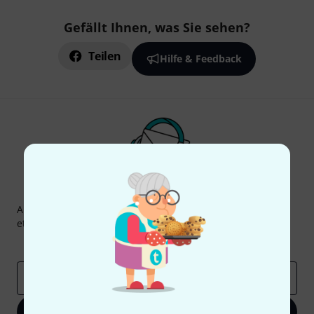
Gefällt Ihnen, was Sie sehen?
Teilen
Hilfe & Feedback
Thomann Newsletter
Abonniere den Thomann Newsletter und gewinne mit
etwas Glück einen von
50 Gutscheinen
über jeweils
50€
!
Inspirierende Beiträge
Deals
Thomann Insights
E-Mail-Adresse
*
Jetzt anmelden