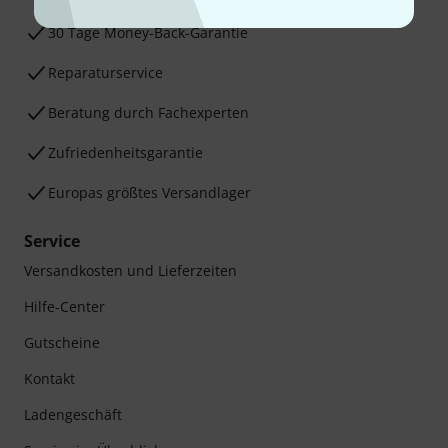
30 Tage Money-Back-Garantie
Reparaturservice
Beratung durch Fachexperten
Zufriedenheitsgarantie
Europas größtes Versandlager
Service
Versandkosten und Lieferzeiten
Hilfe-Center
Gutscheine
Kontakt
Ladengeschäft