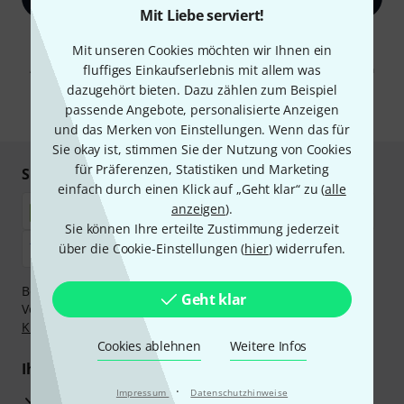
Mit Liebe serviert!
Mit Klick auf „Jetzt anmelden“ stimmen Sie dem Erhalt von E-Mail-
Mit unseren Cookies möchten wir Ihnen ein
Werbung und einer Messung des E-Mail-Nutzungsverhaltens zu. Die
Abmeldung ist jederzeit möglich. Weitere Informationen finden Sie in
fluffiges Einkaufserlebnis mit allem was
unseren
Datenschutzhinweisen
.
dazugehört bieten. Dazu zählen zum Beispiel
passende Angebote, personalisierte Anzeigen
* Pflichtfeld
und das Merken von Einstellungen. Wenn das für
Sie okay ist, stimmen Sie der Nutzung von Cookies
für Präferenzen, Statistiken und Marketing
Sicher einkaufen & bezahlen
einfach durch einen Klick auf „Geht klar“ zu (
alle
anzeigen
).
Sie können Ihre erteilte Zustimmung jederzeit
über die Cookie-Einstellungen (
hier
) widerrufen.
Bezahlen Sie vertraulich und sicher per Nachnahme,
Geht klar
Vorkasse, PayPal, Amazon Pay,
Klarna Sofort bezahlen
,
Klarna Ratenzahlung
oder Kreditkarte.
Cookies ablehnen
Weitere Infos
Ihre Vorteile
·
Impressum
Datenschutzhinweise
3 Jahre Thomann Garantie