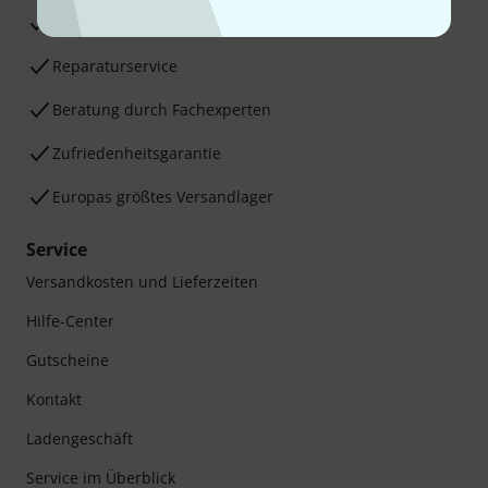
30 Tage Money-Back-Garantie
Reparaturservice
Beratung durch Fachexperten
Zufriedenheitsgarantie
Europas größtes Versandlager
Service
Versandkosten und Lieferzeiten
Hilfe-Center
Gutscheine
Kontakt
Ladengeschäft
Service im Überblick