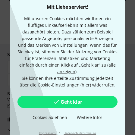
Mit Liebe serviert!
Mit Klick auf „Jetzt anmelden“ stimmen Sie dem Erhalt von E-Mail-
Werbung und einer Messung des E-Mail-Nutzungsverhaltens zu. Die
Mit unseren Cookies möchten wir Ihnen ein
Abmeldung ist jederzeit möglich. Weitere Informationen finden Sie in
unseren
Datenschutzhinweisen
.
fluffiges Einkaufserlebnis mit allem was
dazugehört bieten. Dazu zählen zum Beispiel
* Pflichtfeld
passende Angebote, personalisierte Anzeigen
und das Merken von Einstellungen. Wenn das für
Sie okay ist, stimmen Sie der Nutzung von Cookies
Sicher einkaufen & bezahlen
für Präferenzen, Statistiken und Marketing
einfach durch einen Klick auf „Geht klar“ zu (
alle
anzeigen
).
Sie können Ihre erteilte Zustimmung jederzeit
über die Cookie-Einstellungen (
hier
) widerrufen.
Bezahlen Sie vertraulich und sicher per Nachnahme,
Vorkasse, PayPal, Amazon Pay,
Klarna Sofort bezahlen
,
Geht klar
Klarna Ratenzahlung
oder Kreditkarte.
Cookies ablehnen
Weitere Infos
Ihre Vorteile
3 Jahre Thomann Garantie
·
Impressum
Datenschutzhinweise