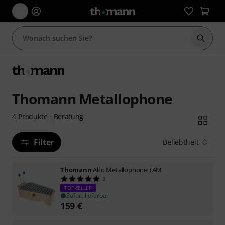
Suche 
Thomann Metallophone
Beratung
4
Produkte
·
Filter
Beliebtheit
Thomann
Alto Metallophone TAM
3
TOP-SELLER
Sofort lieferbar
159
€