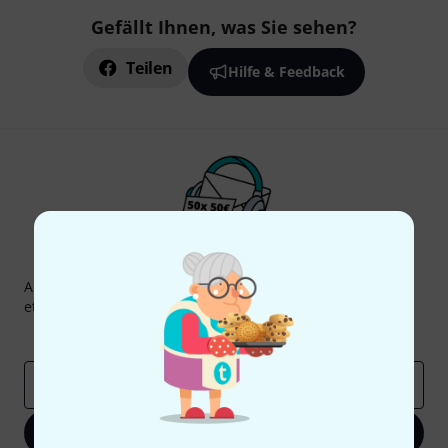
Gefällt Ihnen, was Sie sehen?
Teilen
Hilfe & Feedback
Thomann Newsletter
Abonniere den Thomann Newsletter und gewinne mit
etwas Glück einen von
50 Gutscheinen
über jeweils
50€
!
Inspirierende Beiträge
Deals
Thomann Insights
E-Mail-Adresse
*
Jetzt anmelden