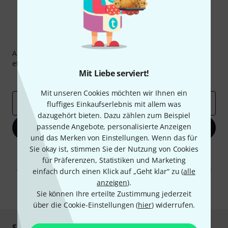
Thomann Newsletter
Abonniere den Thomann Newsletter und gewinne mit
etwas Glück einen von
50 Gutscheinen
über jeweils
50€
!
Mit Liebe serviert!
Inspirierende Beiträge
Deals
Thomann Insights
Mit unseren Cookies möchten wir Ihnen ein
E-Mail-Adresse
*
fluffiges Einkaufserlebnis mit allem was
dazugehört bieten. Dazu zählen zum Beispiel
passende Angebote, personalisierte Anzeigen
Jetzt anmelden
und das Merken von Einstellungen. Wenn das für
Sie okay ist, stimmen Sie der Nutzung von Cookies
Mit Klick auf „Jetzt anmelden“ stimmen Sie dem Erhalt von E-Mail-
für Präferenzen, Statistiken und Marketing
Werbung und einer Messung des E-Mail-Nutzungsverhaltens zu. Die
Abmeldung ist jederzeit möglich. Weitere Informationen finden Sie in
einfach durch einen Klick auf „Geht klar“ zu (
alle
unseren
Datenschutzhinweisen
.
anzeigen
).
* Pflichtfeld
Sie können Ihre erteilte Zustimmung jederzeit
über die Cookie-Einstellungen (
hier
) widerrufen.
Sicher einkaufen & bezahlen