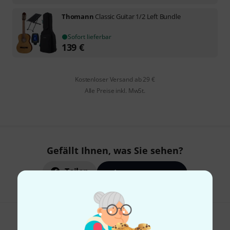
Thomann
Classic Guitar 1/2 Left Bundle
Sofort lieferbar
139
€
Kostenloser Versand ab 29 €
Alle Preise inkl. MwSt.
Gefällt Ihnen, was Sie sehen?
Teilen
Hilfe & Feedback