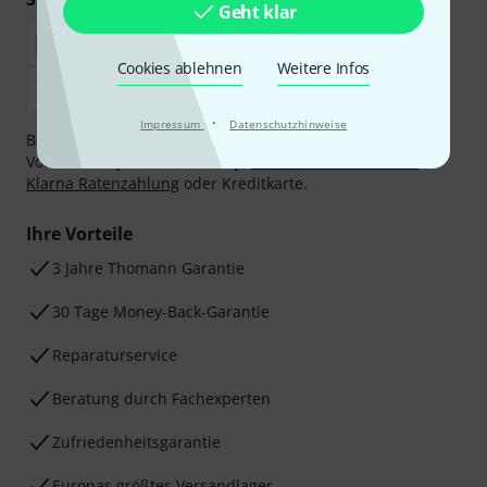
Geht klar
Cookies ablehnen
Weitere Infos
·
Impressum
Datenschutzhinweise
Bezahlen Sie vertraulich und sicher per Nachnahme,
Vorkasse, PayPal, Amazon Pay,
Klarna Sofort bezahlen
,
Klarna Ratenzahlung
oder Kreditkarte.
Ihre Vorteile
3 Jahre Thomann Garantie
30 Tage Money-Back-Garantie
Reparaturservice
Beratung durch Fachexperten
Zufriedenheitsgarantie
Europas größtes Versandlager