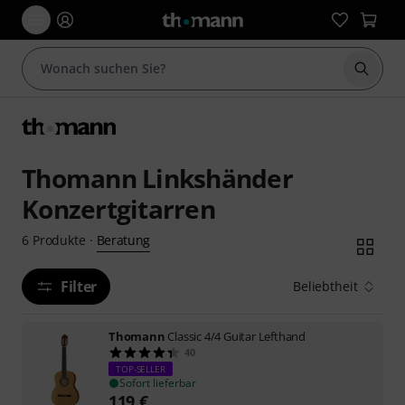
Suche 
Thomann Linkshänder
Konzertgitarren
Beratung
6
Produkte
·
Filter
Beliebtheit
Thomann
Classic 4/4 Guitar Lefthand
40
TOP-SELLER
Sofort lieferbar
119
€