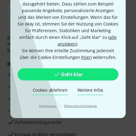
dazugehört bieten. Dazu zählen zum Beispiel
passende Angebote, personalisierte Anzeigen
und das Merken von Einstellungen. Wenn das für
Sie okay ist, stimmen Sie der Nutzung von Cookies
für Präferenzen, Statistiken und Marketing
einfach durch einen Klick auf „Geht klar“ zu (
alle
Bezahlen Sie vertraulich und sicher per Nachnahme,
Vorkasse, PayPal, Amazon Pay,
anzeigen
Klarna Sofort bezahlen
).
,
Klarna Ratenzahlung
oder Kreditkarte.
Sie können Ihre erteilte Zustimmung jederzeit
über die Cookie-Einstellungen (
hier
) widerrufen.
Ihre Vorteile
3 Jahre Thomann Garantie
Geht klar
30 Tage Money-Back-Garantie
Cookies ablehnen
Weitere Infos
Reparaturservice
·
Impressum
Datenschutzhinweise
Beratung durch Fachexperten
Zufriedenheitsgarantie
Europas größtes Versandlager