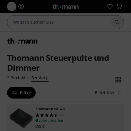
Suche 
Thomann Steuerpulte und
Dimmer
Beratung
2
Produkte
·
Filter
Beliebtheit
Thomann
NB 4.0
25
Sofort lieferbar
24
€