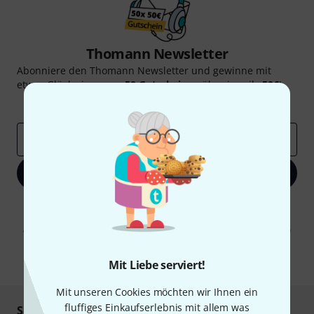
Thomann Newsletter
Abonniere den Thomann Newsletter und gewinne mit
etwas Glück einen von
50 Gutscheinen
über jeweils
50€
!
Inspirierende Beiträge
Deals
Thomann Insights
E-Mail-Adresse
*
Jetzt anmelden
Mit Klick auf „Jetzt anmelden“ stimmen Sie dem Erhalt von E-Mail-
Werbung und einer Messung des E-Mail-Nutzungsverhaltens zu. Die
Abmeldung ist jederzeit möglich. Weitere Informationen finden Sie in
unseren
Datenschutzhinweisen
.
* Pflichtfeld
Mit Liebe serviert!
Mit unseren Cookies möchten wir Ihnen ein
fluffiges Einkaufserlebnis mit allem was
Sicher einkaufen & bezahlen