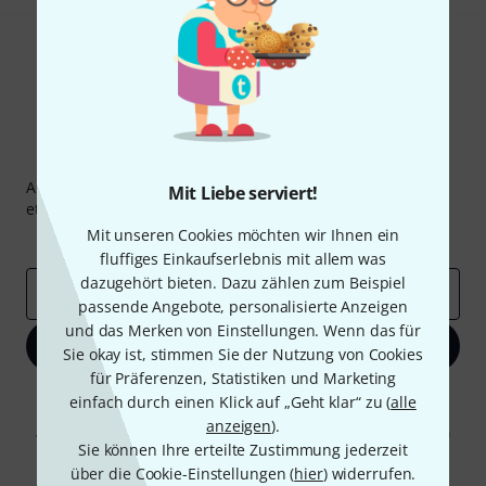
Thomann Newsletter
Abonniere den Thomann Newsletter und gewinne mit
Mit Liebe serviert!
etwas Glück einen von
50 Gutscheinen
über jeweils
50€
!
Mit unseren Cookies möchten wir Ihnen ein
Inspirierende Beiträge
Deals
Thomann Insights
fluffiges Einkaufserlebnis mit allem was
dazugehört bieten. Dazu zählen zum Beispiel
E-Mail-Adresse
*
passende Angebote, personalisierte Anzeigen
und das Merken von Einstellungen. Wenn das für
Jetzt anmelden
Sie okay ist, stimmen Sie der Nutzung von Cookies
für Präferenzen, Statistiken und Marketing
Mit Klick auf „Jetzt anmelden“ stimmen Sie dem Erhalt von E-Mail-
einfach durch einen Klick auf „Geht klar“ zu (
alle
Werbung und einer Messung des E-Mail-Nutzungsverhaltens zu. Die
anzeigen
).
Abmeldung ist jederzeit möglich. Weitere Informationen finden Sie in
Sie können Ihre erteilte Zustimmung jederzeit
unseren
Datenschutzhinweisen
.
über die Cookie-Einstellungen (
hier
) widerrufen.
* Pflichtfeld