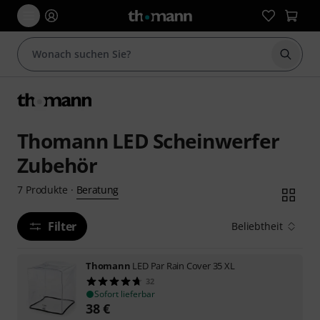
Suche 
Thomann LED Scheinwerfer
Zubehör
Beratung
7
Produkte
·
Filter
Beliebtheit
Thomann
LED Par Rain Cover 35 XL
32
Sofort lieferbar
38
€