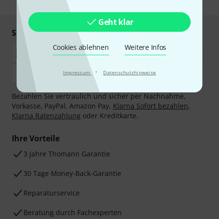
Geht klar
Sicher einkaufen & bezahlen
Cookies ablehnen
Weitere Infos
·
Impressum
Datenschutzhinweise
Bezahlen Sie vertraulich und sicher per Nachnahme,
Vorkasse, PayPal, Amazon Pay,
Klarna Sofort bezahlen
,
Klarna Ratenzahlung
oder Kreditkarte.
Ihre Vorteile
3 Jahre Thomann Garantie
30 Tage Money-Back-Garantie
Reparaturservice
Beratung durch Fachexperten