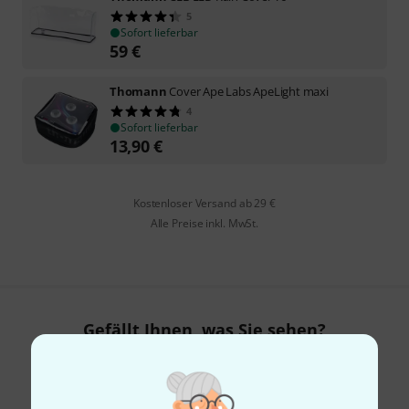
5
Sofort lieferbar
59
€
Thomann
Cover Ape Labs ApeLight maxi
4
Sofort lieferbar
13,90
€
Kostenloser Versand ab 29 €
Alle Preise inkl. MwSt.
Gefällt Ihnen, was Sie sehen?
Teilen
Hilfe & Feedback