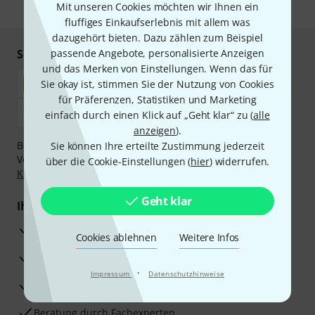
Mit unseren Cookies möchten wir Ihnen ein
* Pflichtfeld
fluffiges Einkaufserlebnis mit allem was
dazugehört bieten. Dazu zählen zum Beispiel
Sicher einkaufen & bezahlen
passende Angebote, personalisierte Anzeigen
und das Merken von Einstellungen. Wenn das für
Sie okay ist, stimmen Sie der Nutzung von Cookies
für Präferenzen, Statistiken und Marketing
einfach durch einen Klick auf „Geht klar“ zu (
alle
anzeigen
).
Bezahlen Sie vertraulich und sicher per Nachnahme,
Sie können Ihre erteilte Zustimmung jederzeit
Vorkasse, PayPal, Amazon Pay,
Klarna Sofort bezahlen
,
über die Cookie-Einstellungen (
hier
) widerrufen.
Klarna Ratenzahlung
oder Kreditkarte.
Geht klar
Ihre Vorteile
3 Jahre Thomann Garantie
Cookies ablehnen
Weitere Infos
30 Tage Money-Back-Garantie
·
Impressum
Datenschutzhinweise
Reparaturservice
Beratung durch Fachexperten