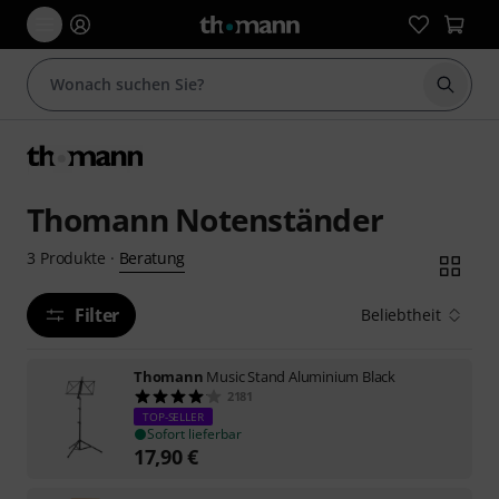
Suche 
Thomann Notenständer
Beratung
3
Produkte
·
Filter
Beliebtheit
Thomann
Music Stand Aluminium Black
2181
TOP-SELLER
Sofort lieferbar
17,90
€