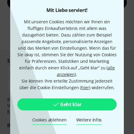
Jetzt anmelden
Mit Liebe serviert!
Mit Klick auf „Jetzt anmelden“ stimmen Sie dem Erhalt von E-Mail-
Werbung und einer Messung des E-Mail-Nutzungsverhaltens zu. Die
Mit unseren Cookies möchten wir Ihnen ein
Abmeldung ist jederzeit möglich. Weitere Informationen finden Sie in
fluffiges Einkaufserlebnis mit allem was
unseren
Datenschutzhinweisen
.
dazugehört bieten. Dazu zählen zum Beispiel
* Pflichtfeld
passende Angebote, personalisierte Anzeigen
und das Merken von Einstellungen. Wenn das für
Sie okay ist, stimmen Sie der Nutzung von Cookies
Sicher einkaufen & bezahlen
für Präferenzen, Statistiken und Marketing
einfach durch einen Klick auf „Geht klar“ zu (
alle
anzeigen
).
Sie können Ihre erteilte Zustimmung jederzeit
über die Cookie-Einstellungen (
hier
) widerrufen.
Bezahlen Sie vertraulich und sicher per Nachnahme,
Geht klar
Vorkasse, PayPal, Amazon Pay,
Klarna Sofort bezahlen
,
Klarna Ratenzahlung
oder Kreditkarte.
Cookies ablehnen
Weitere Infos
Ihre Vorteile