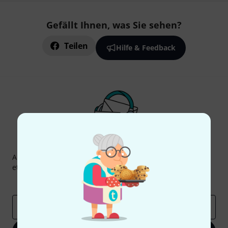
Gefällt Ihnen, was Sie sehen?
Teilen
Hilfe & Feedback
Thomann Newsletter
Abonniere den Thomann Newsletter und gewinne mit
etwas Glück einen von
50 Gutscheinen
über jeweils
50€
!
Inspirierende Beiträge
Deals
Thomann Insights
E-Mail-Adresse
*