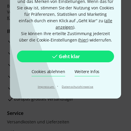
und das Merken von Einstellungen. Wenn das für
Bezahlen Sie vertraulich und sicher per Nachnahme,
Sie okay ist, stimmen Sie der Nutzung von Cookies
Vorkasse, PayPal, Amazon Pay,
Klarna Sofort bezahlen
,
für Präferenzen, Statistiken und Marketing
Klarna Ratenzahlung
oder Kreditkarte.
einfach durch einen Klick auf „Geht klar“ zu (
alle
anzeigen
).
Ihre Vorteile
Sie können Ihre erteilte Zustimmung jederzeit
über die Cookie-Einstellungen (
hier
) widerrufen.
3 Jahre Thomann Garantie
30 Tage Money-Back-Garantie
Geht klar
Reparaturservice
Cookies ablehnen
Weitere Infos
Beratung durch Fachexperten
·
Zufriedenheitsgarantie
Impressum
Datenschutzhinweise
Europas größtes Versandlager
Service
Versandkosten und Lieferzeiten