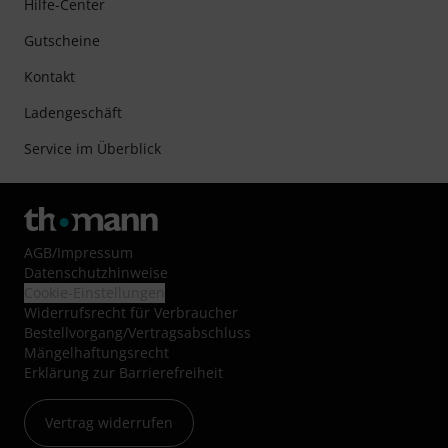
Hilfe-Center
Gutscheine
Kontakt
Ladengeschäft
Service im Überblick
AGB
/
Impressum
Datenschutzhinweise
Cookie-Einstellungen
Widerrufsrecht für Verbraucher
Bestellvorgang/Vertragsabschluss
Mängelhaftungsrecht
Erklärung zur Barrierefreiheit
Vertrag widerrufen