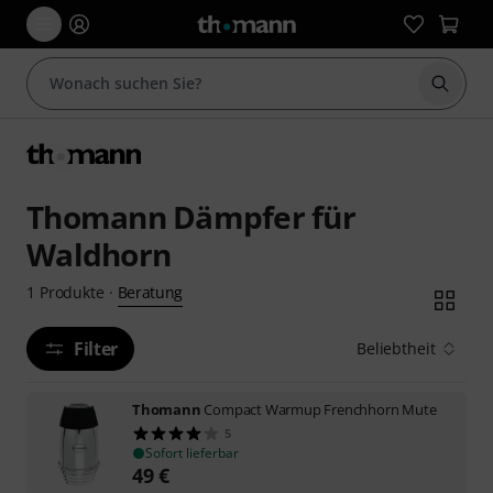
Suche 
Thomann Dämpfer für
Waldhorn
Beratung
1
Produkte
·
Filter
Beliebtheit
Thomann
Compact Warmup Frenchhorn Mute
5
Sofort lieferbar
49
€