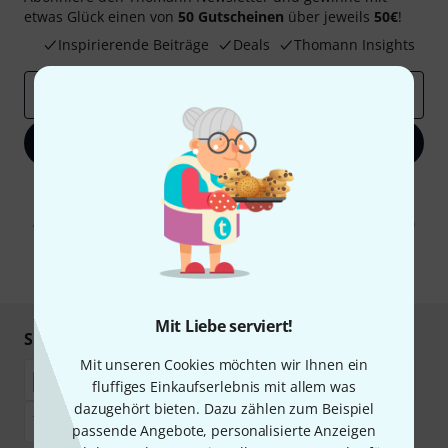
etwas Glück einen von
50 Gutscheinen
über jeweils
50€
!
Inspirierende Beiträge
Deals
Thomann Insights
E-Mail-Adresse
*
Jetzt anmelden
Mit Klick auf „Jetzt anmelden“ stimmen Sie dem Erhalt von E-Mail-
Werbung und einer Messung des E-Mail-Nutzungsverhaltens zu. Die
Abmeldung ist jederzeit möglich. Weitere Informationen finden Sie in
unseren
Datenschutzhinweisen
.
* Pflichtfeld
Mit Liebe serviert!
Sicher einkaufen & bezahlen
Mit unseren Cookies möchten wir Ihnen ein
fluffiges Einkaufserlebnis mit allem was
dazugehört bieten. Dazu zählen zum Beispiel
passende Angebote, personalisierte Anzeigen