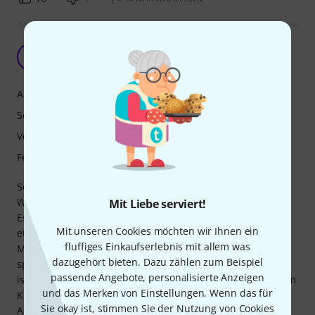
Soweit ganz gut
G
GrüsseAusTulln 03.11.2024
Ansprache
Sound
Verarbeitung
Features
Schneller geliefert als angegeben (6 Wochen statt 9-11
Wochen)
Mit Liebe serviert!
Es ist etwas gewöhnungsbedürftig, natürlich ist der Griff
Mit unseren Cookies möchten wir Ihnen ein
etwas anders als bei meinen Yamaha's.
fluffiges Einkaufserlebnis mit allem was
Mundstück spiel ich mit einem Yamaha 5CM (ALT) - damit
dazugehört bieten. Dazu zählen zum Beispiel
spielt es sich ganz gut... der MicroSound Adapter am Hals
passende Angebote, personalisierte Anzeigen
ist frickelig, ich hab ihn einfach fixiert und mir mit dickerem
und das Merken von Einstellungen. Wenn das für
Kork beholfen.
Sie okay ist, stimmen Sie der Nutzung von Cookies
Alternative wäre ein "Wurlitzer C-Melody" (gleichpreisig)