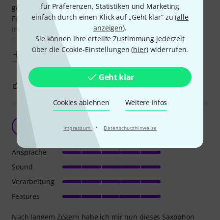
für Präferenzen, Statistiken und Marketing
gewesen...
einfach durch einen Klick auf „Geht klar“ zu (
alle
Für das unkomplizierte unplugged Zusammenspiel mit C-
anzeigen
).
Instrumenten passt es jedenfalls.
Sie können Ihre erteilte Zustimmung jederzeit
Die Silberne Version ist jedenfalls sehr
über die Cookie-Einstellungen (
hier
) widerrufen.
Mehr anzeigen
Geht klar
3
0
BEWERTUNG MELDEN
Cookies ablehnen
Weitere Infos
Thomann CMS-600 S C-Melody Sax
E
·
Impressum
Datenschutzhinweise
einhörnchen 27.12.2020
Ansprache
Sound
Verarbeitung
Features
Nach langem Zögern habe ich mir nun dieses Saxophon