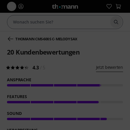
Suche 
THOMANN CMS-600 S C- MELODY SAX
20
Kundenbewertungen
4.3
/ 5
Jetzt bewerten
ANSPRACHE
FEATURES
SOUND