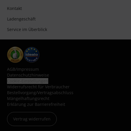
Kontakt
Ladengeschäft
Service im Überblick
AGB
/
Impressum
Datenschutzhinweise
Cookie-Einstellungen
Widerrufsrecht für Verbraucher
Bestellvorgang/Vertragsabschluss
Mängelhaftungsrecht
Erklärung zur Barrierefreiheit
Vertrag widerrufen