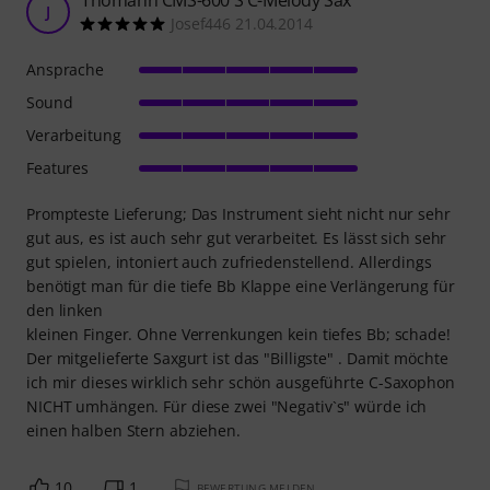
Thomann CMS-600 S C-Melody Sax
J
Josef446 21.04.2014
Ansprache
Sound
Verarbeitung
Features
Prompteste Lieferung; Das Instrument sieht nicht nur sehr
gut aus, es ist auch sehr gut verarbeitet. Es lässt sich sehr
gut spielen, intoniert auch zufriedenstellend. Allerdings
benötigt man für die tiefe Bb Klappe eine Verlängerung für
den linken
kleinen Finger. Ohne Verrenkungen kein tiefes Bb; schade!
Der mitgelieferte Saxgurt ist das "Billigste" . Damit möchte
ich mir dieses wirklich sehr schön ausgeführte C-Saxophon
NICHT umhängen. Für diese zwei "Negativ`s" würde ich
einen halben Stern abziehen.
10
1
BEWERTUNG MELDEN