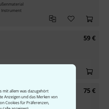
ußenmaterial
s Instrument
59
€
75
€
is mit allem was dazugehört
rte Anzeigen und das Merken von
von Cookies für Präferenzen,
 Bb-, C- oder Eb-
u (
alle anzeigen
).
rehventilen