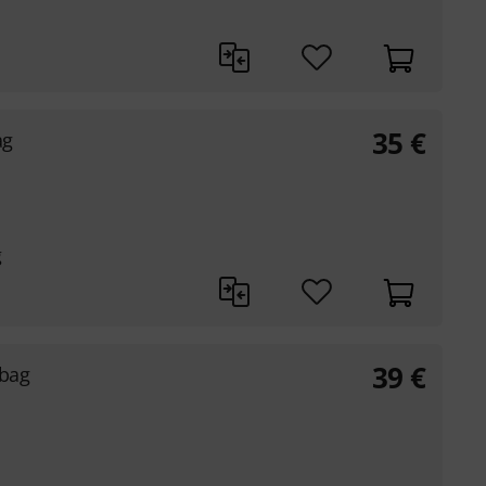
35
€
ag
g
39
€
bag