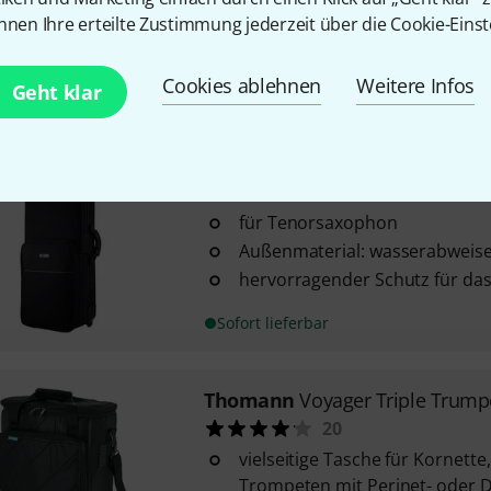
nnen Ihre erteilte Zustimmung jederzeit über die Cookie-Einst
Voyager Serie
20 mm High Density Schaumst
Cookies ablehnen
Weitere Infos
Sofort lieferbar
Geht klar
Thomann
Trekking Case Tenor 
100
für Tenorsaxophon
Außenmaterial: wasserabweis
hervorragender Schutz für da
Sofort lieferbar
Thomann
Voyager Triple Trump
20
vielseitige Tasche für Kornette,
Trompeten mit Perinet- oder D