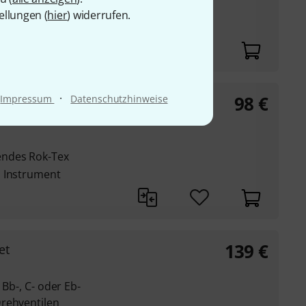
ellungen (
hier
) widerrufen.
offpolsterung
·
98
€
Impressum
Datenschutzhinweise
Sax W
endes Rok-Tex
s Instrument
139
€
et
 Bb-, C- oder Eb-
rehventilen