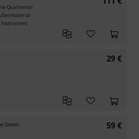
111
€
ne Quartventil
ußenmaterial
s Instrument
29
€
59
€
se Green