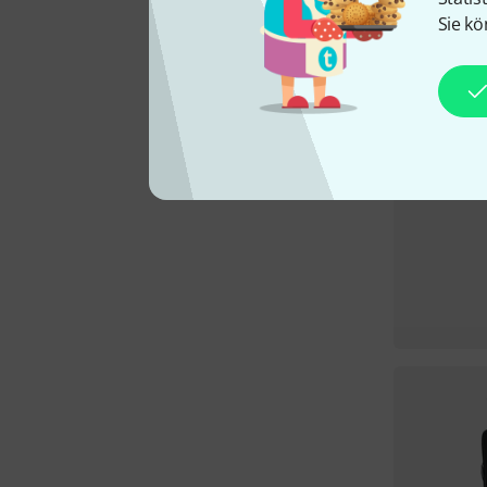
Sie kö