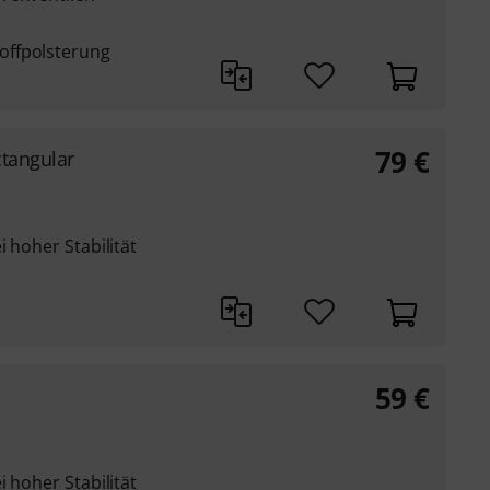
offpolsterung
79
€
ctangular
 hoher Stabilität
59
€
 hoher Stabilität