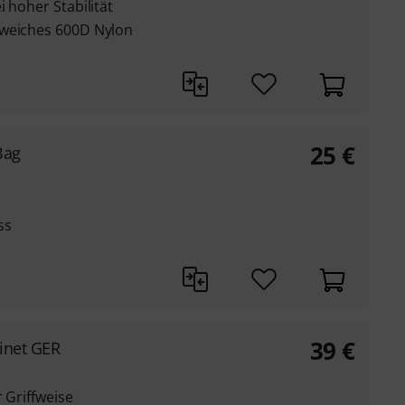
 hoher Stabilität
 weiches 600D Nylon
25
€
Bag
ss
39
€
inet GER
 Griffweise