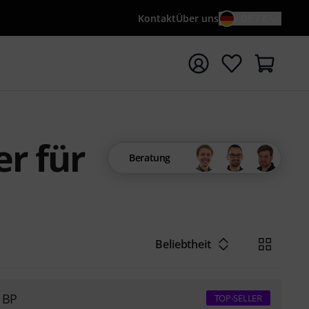
Kontakt
Über uns
DE / €
e mit Suchwort {searchTerm} starten
r für
Beratung
Beliebtheit
 BP
TOP-SELLER