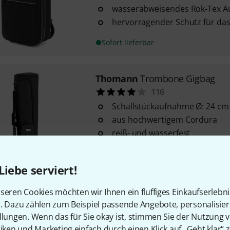
wasserabweisendes Rok-Tex A
hervorragender Schutz für da
Sofort lieferbar
Thomann
Trombone Gigbag
116
Schallstückaufnahme Ø: 24 cm
aus hochwertigem Cordura
reiß- und wasserfest
Sofort lieferbar
Liebe serviert!
Thomann
Voyager Trumpet
seren Cookies möchten wir Ihnen ein fluffiges Einkaufserlebn
35
n. Dazu zählen zum Beispiel passende Angebote, personalisie
llungen. Wenn das für Sie okay ist, stimmen Sie der Nutzung 
vielseitige Tasche für Kornette,
tiken und Marketing einfach durch einen Klick auf „Geht klar“ z
Trompeten mit Perinet- oder D