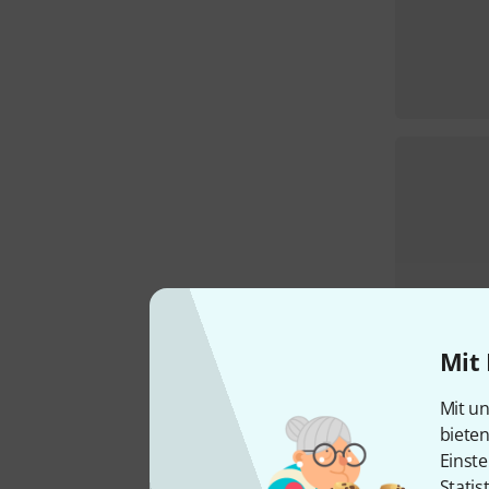
Mit 
Mit un
biete
Einste
Statis