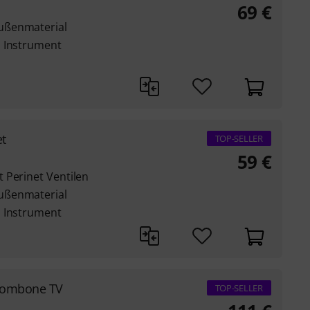
69
€
ußenmaterial
s Instrument
et
TOP-SELLER
59
€
 Perinet Ventilen
ußenmaterial
s Instrument
Trombone TV
TOP-SELLER