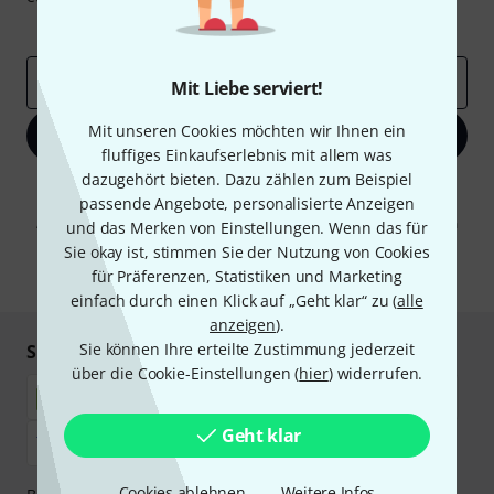
Inspirierende Beiträge
Deals
Thomann Insights
E-Mail-Adresse
*
Mit Liebe serviert!
Mit unseren Cookies möchten wir Ihnen ein
Jetzt anmelden
fluffiges Einkaufserlebnis mit allem was
dazugehört bieten. Dazu zählen zum Beispiel
Mit Klick auf „Jetzt anmelden“ stimmen Sie dem Erhalt von E-Mail-
passende Angebote, personalisierte Anzeigen
Werbung und einer Messung des E-Mail-Nutzungsverhaltens zu. Die
Abmeldung ist jederzeit möglich. Weitere Informationen finden Sie in
und das Merken von Einstellungen. Wenn das für
unseren
Datenschutzhinweisen
.
Sie okay ist, stimmen Sie der Nutzung von Cookies
für Präferenzen, Statistiken und Marketing
* Pflichtfeld
einfach durch einen Klick auf „Geht klar“ zu (
alle
anzeigen
).
Sie können Ihre erteilte Zustimmung jederzeit
Sicher einkaufen & bezahlen
über die Cookie-Einstellungen (
hier
) widerrufen.
Geht klar
Cookies ablehnen
Weitere Infos