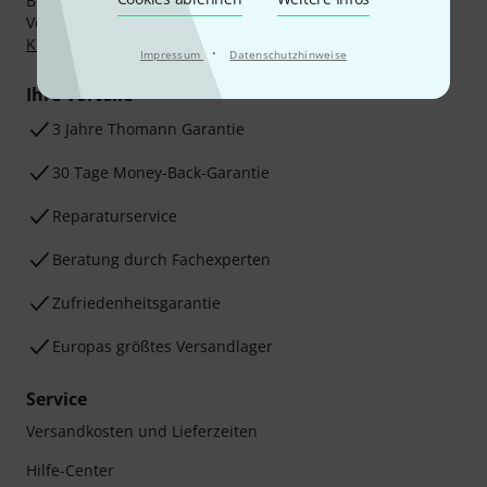
Bezahlen Sie vertraulich und sicher per Nachnahme,
Vorkasse, PayPal, Amazon Pay,
Klarna Sofort bezahlen
,
Klarna Ratenzahlung
oder Kreditkarte.
·
Impressum
Datenschutzhinweise
Ihre Vorteile
3 Jahre Thomann Garantie
30 Tage Money-Back-Garantie
Reparaturservice
Beratung durch Fachexperten
Zufriedenheitsgarantie
Europas größtes Versandlager
Service
Versandkosten und Lieferzeiten
Hilfe-Center