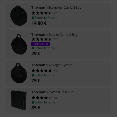
Thomann
Economy Cymbal Bag
581
Sofort lieferbar
14,80
€
Thomann
Deluxe Cymbal Bag
737
TOP-SELLER
Sofort lieferbar
29
€
Thomann
Voyager Cymbal
113
Sofort lieferbar
79
€
Thomann
Cymbal Case 22"
195
Sofort lieferbar
85
€