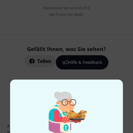
Kostenloser Versand ab 29 €
Alle Preise inkl. MwSt.
Gefällt Ihnen, was Sie sehen?
Teilen
Hilfe & Feedback
Thomann Newsletter
Abonniere den Thomann Newsletter und gewinne mit
etwas Glück einen von
50 Gutscheinen
über jeweils
50€
!