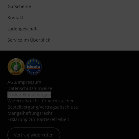
Gutscheine
Kontakt
Ladengeschäft
Service im Überblick
AGB
/
Impressum
Datenschutzhinweise
Cookie-Einstellungen
Widerrufsrecht für Verbraucher
Bestellvorgang/Vertragsabschluss
Mängelhaftungsrecht
Erklärung zur Barrierefreiheit
Vertrag widerrufen