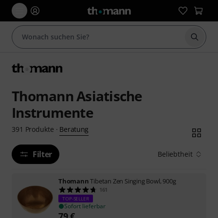
Suche 
Thomann Asiatische
Instrumente
Beratung
391
Produkte
·
Filter
Beliebtheit
Thomann
Tibetan Zen Singing Bowl, 900g
161
TOP-SELLER
Sofort lieferbar
79
€