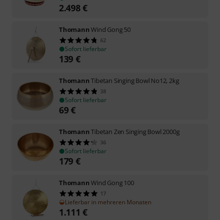
2.498
€
Thomann
Wind Gong 50
62
Sofort lieferbar
139
€
Thomann
Tibetan Singing Bowl No12, 2kg
38
Sofort lieferbar
69
€
Thomann
Tibetan Zen Singing Bowl 2000g
36
Sofort lieferbar
179
€
Thomann
Wind Gong 100
17
Lieferbar in mehreren Monaten
1.111
€