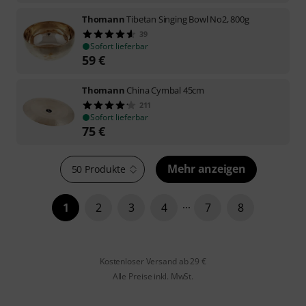
Thomann
Tibetan Singing Bowl No2, 800g
39
Sofort lieferbar
59
€
Thomann
China Cymbal 45cm
211
Sofort lieferbar
75
€
Mehr anzeigen
50 Produkte
1
2
3
4
7
8
Kostenloser Versand ab 29 €
Alle Preise inkl. MwSt.