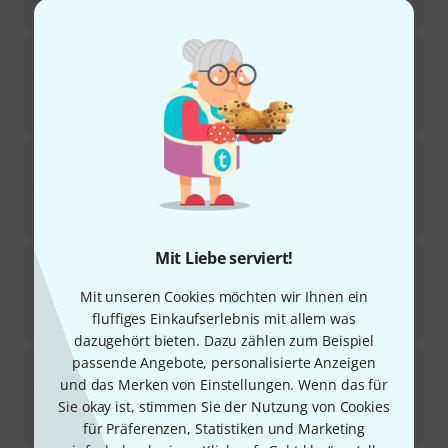
14
€
Thomann
China Cymbal 50cm
77
Sofort lieferbar
99
€
Thomann
Tibetan Zen Singing Bowl 8kg
6
Sofort lieferbar
749
€
Mit Liebe serviert!
Thomann
Crystal Bowl Carry Bag 10"
37
Mit unseren Cookies möchten wir Ihnen ein
Sofort lieferbar
49
€
fluffiges Einkaufserlebnis mit allem was
dazugehört bieten. Dazu zählen zum Beispiel
passende Angebote, personalisierte Anzeigen
Thomann
China Cymbal 35cm
und das Merken von Einstellungen. Wenn das für
154
Sofort lieferbar
Sie okay ist, stimmen Sie der Nutzung von Cookies
49
€
für Präferenzen, Statistiken und Marketing