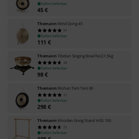
Sofort lieferbar
45
€
Thomann
Wind Gong 45
91
Sofort lieferbar
111
€
Thomann
Tibetan Singing Bowl No2,1,5kg
28
Sofort lieferbar
98
€
Thomann
Wuhan Tam Tam 60
21
Sofort lieferbar
298
€
Thomann
Wooden Gong Stand HGS 100
21
Sofort lieferbar
198
€