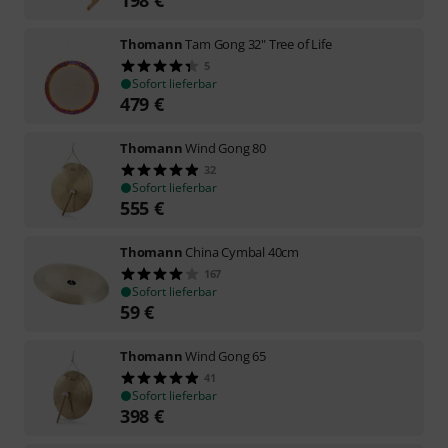
Thomann
Tam Gong 32" Tree of Life
5
Sofort lieferbar
479
€
Thomann
Wind Gong 80
32
Sofort lieferbar
555
€
Thomann
China Cymbal 40cm
167
Sofort lieferbar
59
€
Thomann
Wind Gong 65
41
Sofort lieferbar
398
€