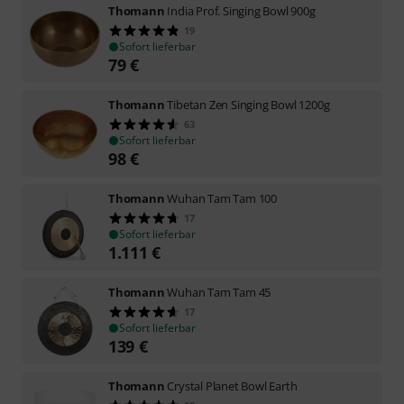
Thomann
India Prof. Singing Bowl 900g
19
Sofort lieferbar
79
€
Thomann
Tibetan Zen Singing Bowl 1200g
63
Sofort lieferbar
98
€
Thomann
Wuhan Tam Tam 100
17
Sofort lieferbar
1.111
€
Thomann
Wuhan Tam Tam 45
17
Sofort lieferbar
139
€
Thomann
Crystal Planet Bowl Earth