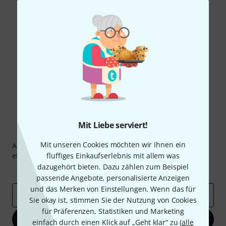
Gefällt Ihnen, was Sie sehen?
Teilen
Hilfe & Feedback
Mit Liebe serviert!
Thomann Newsletter
Mit unseren Cookies möchten wir Ihnen ein
Abonniere den Thomann Newsletter und gewinne mit
etwas Glück einen von
fluffiges Einkaufserlebnis mit allem was
50 Gutscheinen
über jeweils
50€
!
dazugehört bieten. Dazu zählen zum Beispiel
Inspirierende Beiträge
Deals
Thomann Insights
passende Angebote, personalisierte Anzeigen
und das Merken von Einstellungen. Wenn das für
E-Mail-Adresse
*
Sie okay ist, stimmen Sie der Nutzung von Cookies
für Präferenzen, Statistiken und Marketing
Jetzt anmelden
einfach durch einen Klick auf „Geht klar“ zu (
alle