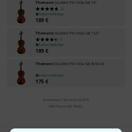
Thomann
Student Pro Viola Set 16"
12
Sofort lieferbar
189
€
Thomann
Student Pro Viola Set 15,5"
5
Sofort lieferbar
189
€
Thomann
Student Pro Viola Set B-Stock
Sofort lieferbar
175
€
Kostenloser Versand ab 29 €
Alle Preise inkl. MwSt.