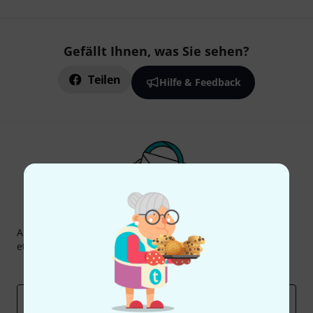
Gefällt Ihnen, was Sie sehen?
Teilen
Hilfe & Feedback
Thomann Newsletter
Abonniere den Thomann Newsletter und gewinne mit
etwas Glück einen von
50 Gutscheinen
über jeweils
50€
!
Inspirierende Beiträge
Deals
Thomann Insights
E-Mail-Adresse
*