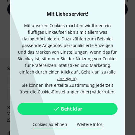
Jetzt anmelden
Mit Liebe serviert!
Mit Klick auf „Jetzt anmelden“ stimmen Sie dem Erhalt von E-Mail-
Mit unseren Cookies möchten wir Ihnen ein
Werbung und einer Messung des E-Mail-Nutzungsverhaltens zu. Die
fluffiges Einkaufserlebnis mit allem was
Abmeldung ist jederzeit möglich. Weitere Informationen finden Sie in
unseren
Datenschutzhinweisen
.
dazugehört bieten. Dazu zählen zum Beispiel
passende Angebote, personalisierte Anzeigen
* Pflichtfeld
und das Merken von Einstellungen. Wenn das für
Sie okay ist, stimmen Sie der Nutzung von Cookies
für Präferenzen, Statistiken und Marketing
Sicher einkaufen & bezahlen
einfach durch einen Klick auf „Geht klar“ zu (
alle
anzeigen
).
Sie können Ihre erteilte Zustimmung jederzeit
über die Cookie-Einstellungen (
hier
) widerrufen.
Bezahlen Sie vertraulich und sicher per Nachnahme,
Geht klar
Vorkasse, PayPal, Amazon Pay,
Klarna Sofort bezahlen
,
Klarna Ratenzahlung
oder Kreditkarte.
Cookies ablehnen
Weitere Infos
Ihre Vorteile