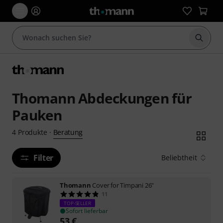
Suche 
Thomann Abdeckungen für
Pauken
Beratung
4
Produkte
·
Filter
Beliebtheit
Thomann
Cover for Timpani 26"
11
TOP-SELLER
Sofort lieferbar
53
€