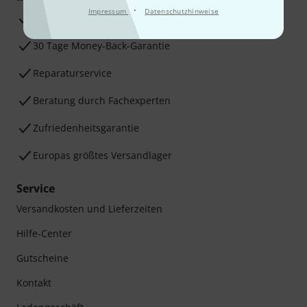
·
Impressum
Datenschutzhinweise
3 Jahre Thomann Garantie
30 Tage Money-Back-Garantie
Reparaturservice
Beratung durch Fachexperten
Zufriedenheitsgarantie
Europas größtes Versandlager
Service
Versandkosten und Lieferzeiten
Hilfe-Center
Gutscheine
Kontakt