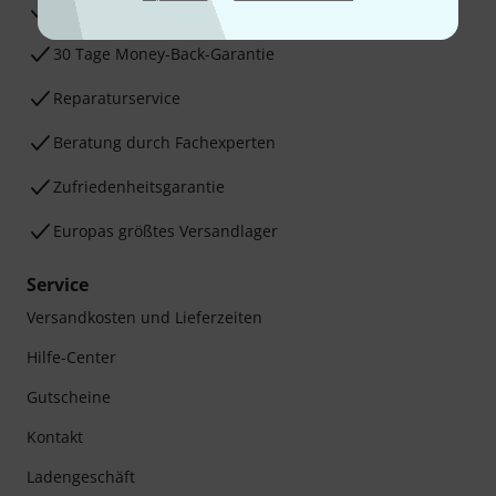
3 Jahre Thomann Garantie
30 Tage Money-Back-Garantie
Reparaturservice
Beratung durch Fachexperten
Zufriedenheitsgarantie
Europas größtes Versandlager
Service
Versandkosten und Lieferzeiten
Hilfe-Center
Gutscheine
Kontakt
Ladengeschäft