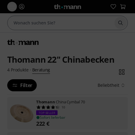
Suche 
Thomann 22" Chinabecken
Beratung
4
Produkte
·
Filter
Beliebtheit
Thomann
China Cymbal 70
10
TOP-SELLER
Sofort lieferbar
222
€