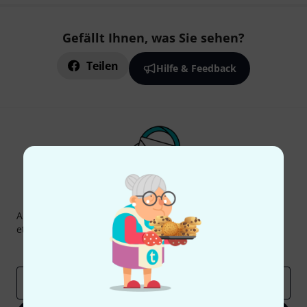
Gefällt Ihnen, was Sie sehen?
Teilen
Hilfe & Feedback
Thomann Newsletter
Abonniere den Thomann Newsletter und gewinne mit
etwas Glück einen von
50 Gutscheinen
über jeweils
50€
!
Inspirierende Beiträge
Deals
Thomann Insights
E-Mail-Adresse
*