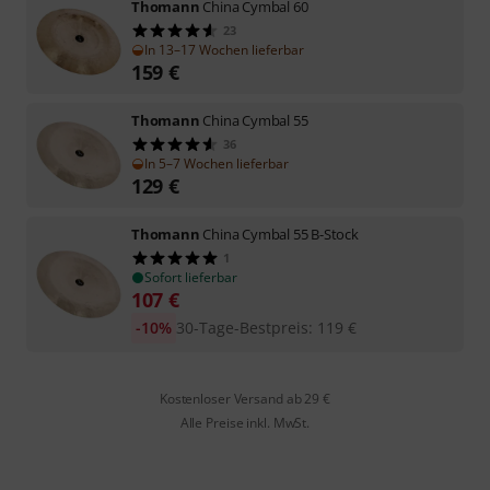
Thomann
China Cymbal 60
23
In 13–17 Wochen lieferbar
159
€
Thomann
China Cymbal 55
36
In 5–7 Wochen lieferbar
129
€
Thomann
China Cymbal 55 B-Stock
1
Sofort lieferbar
107
€
-10%
30-Tage-Bestpreis
:
119
€
Kostenloser Versand ab 29 €
Alle Preise inkl. MwSt.