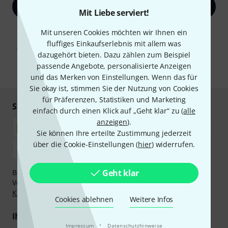
Jetzt anmelden
Mit Liebe serviert!
Mit Klick auf „Jetzt anmelden“ stimmen Sie dem Erhalt von E-Mail-
Mit unseren Cookies möchten wir Ihnen ein
Werbung und einer Messung des E-Mail-Nutzungsverhaltens zu. Die
fluffiges Einkaufserlebnis mit allem was
Abmeldung ist jederzeit möglich. Weitere Informationen finden Sie in
dazugehört bieten. Dazu zählen zum Beispiel
unseren
Datenschutzhinweisen
.
passende Angebote, personalisierte Anzeigen
* Pflichtfeld
und das Merken von Einstellungen. Wenn das für
Sie okay ist, stimmen Sie der Nutzung von Cookies
für Präferenzen, Statistiken und Marketing
Sicher einkaufen & bezahlen
einfach durch einen Klick auf „Geht klar“ zu (
alle
anzeigen
).
Sie können Ihre erteilte Zustimmung jederzeit
über die Cookie-Einstellungen (
hier
) widerrufen.
Bezahlen Sie vertraulich und sicher per Nachnahme,
Geht klar
Vorkasse, PayPal, Amazon Pay,
Klarna Sofort bezahlen
,
Klarna Ratenzahlung
oder Kreditkarte.
Cookies ablehnen
Weitere Infos
Ihre Vorteile
·
Impressum
Datenschutzhinweise