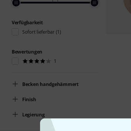
Verfügbarkeit
Sofort lieferbar
(1)
Bewertungen
1
Becken handgehämmert
Finish
Legierung