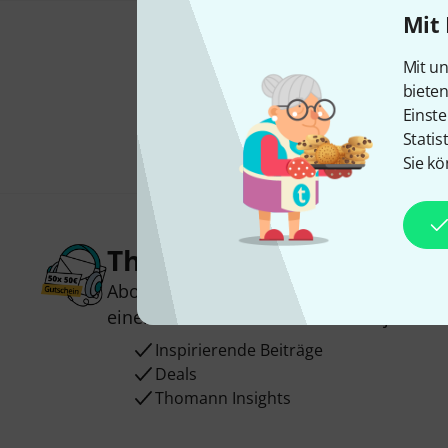
Mit 
Mit un
biete
Einste
Statis
Sie kö
Thomann Newsletter
Abonniere den Thomann Newsletter und
einen von
50 Gutscheinen
über jeweils
Inspirierende Beiträge
Deals
Thomann Insights