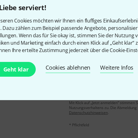
Liebe serviert!
Gefällt Ihnen, was Sie sehen?
seren Cookies möchten wir Ihnen ein fluffiges Einkaufserlebn
n. Dazu zählen zum Beispiel passende Angebote, personalisie
Teilen
Hilfe & Feedback
llungen. Wenn das für Sie okay ist, stimmen Sie der Nutzung 
tiken und Marketing einfach durch einen Klick auf „Geht klar“ z
nnen Ihre erteilte Zustimmung jederzeit über die Cookie-Einst
Cookies ablehnen
Weitere Infos
Geht klar
E-Mail-Adresse
*
 gewinne mit etwas Glück
50€
!
Mit Klick auf „Jetzt anmelden“ stimmen
Nutzungsverhaltens zu. Die Abmeldung is
Datenschutzhinweisen
.
* Pflichtfeld