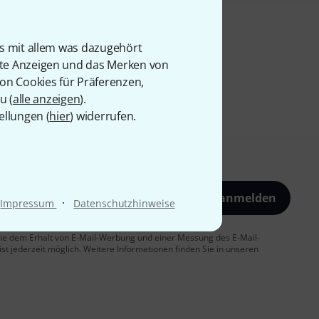
is mit allem was dazugehört
rte Anzeigen und das Merken von
von Cookies für Präferenzen,
u (
alle anzeigen
).
ellungen (
hier
) widerrufen.
Jetzt anmelden
·
Impressum
Datenschutzhinweise
 Sie dem Erhalt von E-Mail-Werbung und einer Messung des E-Mail-
t jederzeit möglich. Weitere Informationen finden Sie in unseren