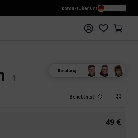
Kontakt
Über uns
DE / €
e mit Suchwort {searchTerm} starten
n
Beratung
1
Beliebtheit
49
€