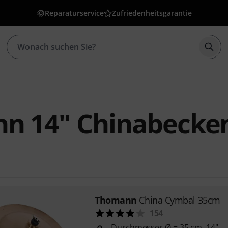
Reparaturservice
Zufriedenheitsgarantie
Such
n 14" Chinabecke
Thomann
China Cymbal 35cm
154
Durchmesser Ø = 35 cm, 14"