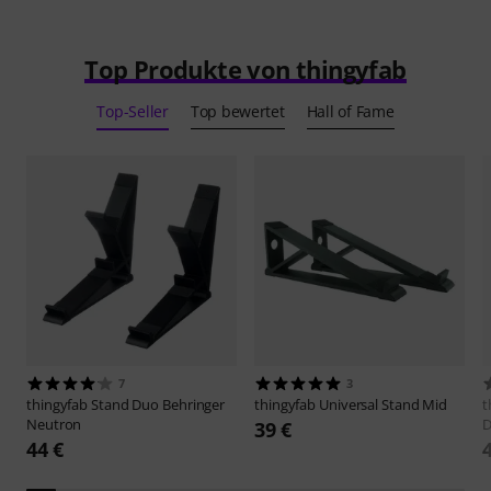
Top Produkte von thingyfab
Top-Seller
Top bewertet
Hall of Fame
7
3
thingyfab
Stand Duo Behringer
thingyfab
Universal Stand Mid
t
Neutron
D
39 €
44 €