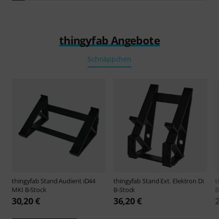
thingyfab Angebote
Schnäppchen
thingyfab
Stand Audient iD44
thingyfab
Stand Ext. Elektron Di
t
MKI B-Stock
B-Stock
B
30,20 €
36,20 €