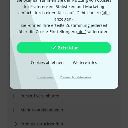
Sie okay ist, stimmen Sie der Nutzung von Cookies
für Präferenzen, Statistiken und Marketing
einfach durch einen Klick auf „Geht klar“ zu (
alle
anzeigen
).
Sie können Ihre erteilte Zustimmung jederzeit
über die Cookie-Einstellungen (
hier
) widerrufen.
+49-9546-9223-66
Geht klar
Unser Thomann Team Kundenservice steht Ihnen bei
allen Fragen und Problemen nach dem Kauf zur Seite.
Cookies ablehnen
Weitere Infos
Kundennummer bereithalten
·
Impressum
Datenschutzhinweise
Öffnungszeiten
Rückruf vereinbaren
Mehr Kontaktoptionen
Produkt zurücksenden