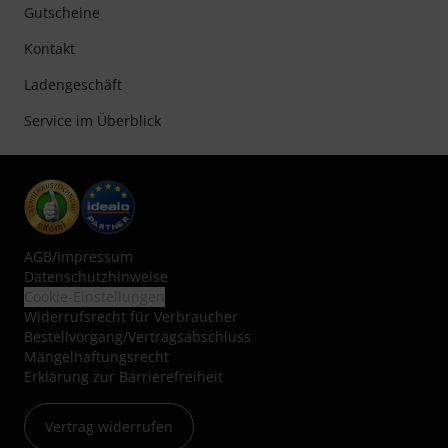
Gutscheine
Kontakt
Ladengeschäft
Service im Überblick
AGB
/
Impressum
Datenschutzhinweise
Cookie-Einstellungen
Widerrufsrecht für Verbraucher
Bestellvorgang/Vertragsabschluss
Mängelhaftungsrecht
Erklärung zur Barrierefreiheit
Vertrag widerrufen