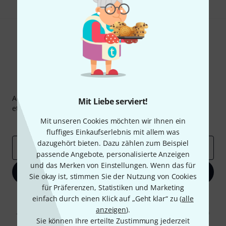
Thomann Newsletter
Abonniere den Thomann Newsletter und gewinne mit
Mit Liebe serviert!
etwas Glück einen von
50 Gutscheinen
über jeweils
50€
!
Mit unseren Cookies möchten wir Ihnen ein
Inspirierende Beiträge
Deals
Thomann Insights
fluffiges Einkaufserlebnis mit allem was
dazugehört bieten. Dazu zählen zum Beispiel
E-Mail-Adresse
*
passende Angebote, personalisierte Anzeigen
und das Merken von Einstellungen. Wenn das für
Jetzt anmelden
Sie okay ist, stimmen Sie der Nutzung von Cookies
für Präferenzen, Statistiken und Marketing
Mit Klick auf „Jetzt anmelden“ stimmen Sie dem Erhalt von E-Mail-
einfach durch einen Klick auf „Geht klar“ zu (
alle
Werbung und einer Messung des E-Mail-Nutzungsverhaltens zu. Die
anzeigen
).
Abmeldung ist jederzeit möglich. Weitere Informationen finden Sie in
Sie können Ihre erteilte Zustimmung jederzeit
unseren
Datenschutzhinweisen
.