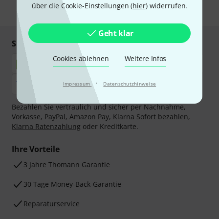
über die Cookie-Einstellungen (
hier
) widerrufen.
* Pflichtfeld
Geht klar
Sicher einkaufen & bezahlen
Cookies ablehnen
Weitere Infos
·
Impressum
Datenschutzhinweise
Bezahlen Sie vertraulich und sicher per Nachnahme,
Vorkasse, PayPal, Amazon Pay,
Klarna Sofort bezahlen
,
Klarna Ratenzahlung
oder Kreditkarte.
Ihre Vorteile
3 Jahre Thomann Garantie
30 Tage Money-Back-Garantie
Reparaturservice