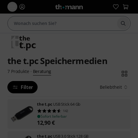
Suche 
the t.pc Speichermedien
Beratung
7
Produkte
·
Filter
Beliebtheit
the t.pc
USB Stick 64 Gb
142
Sofort lieferbar
12,90
€
the t.pc
USB 3.0 Stick 128 GB