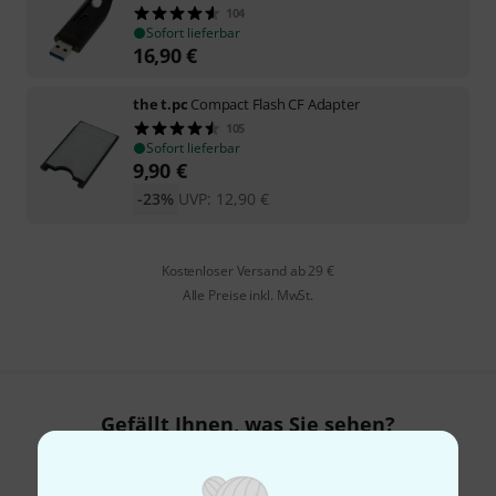
104
Sofort lieferbar
16,90
€
the t.pc
Compact Flash CF Adapter
105
Sofort lieferbar
9,90
€
-23%
UVP:
12,90
€
Kostenloser Versand ab 29 €
Alle Preise inkl. MwSt.
Gefällt Ihnen, was Sie sehen?
Teilen
Hilfe & Feedback