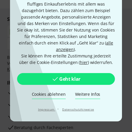
fluffiges Einkaufserlebnis mit allem was
dazugehört bieten. Dazu zählen zum Beispiel
passende Angebote, personalisierte Anzeigen
Sicher einkaufen & bezahlen
und das Merken von Einstellungen. Wenn das für
Sie okay ist, stimmen Sie der Nutzung von Cookies
für Präferenzen, Statistiken und Marketing
einfach durch einen Klick auf „Geht klar“ zu (
alle
anzeigen
).
Sie können Ihre erteilte Zustimmung jederzeit
Bezahlen Sie vertraulich und sicher per Nachnahme,
über die Cookie-Einstellungen (
hier
) widerrufen.
Vorkasse, PayPal, Amazon Pay,
Klarna Sofort bezahlen
,
Klarna Ratenzahlung
oder Kreditkarte.
Geht klar
Ihre Vorteile
3 Jahre Thomann Garantie
Cookies ablehnen
Weitere Infos
30 Tage Money-Back-Garantie
·
Impressum
Datenschutzhinweise
Reparaturservice
Beratung durch Fachexperten