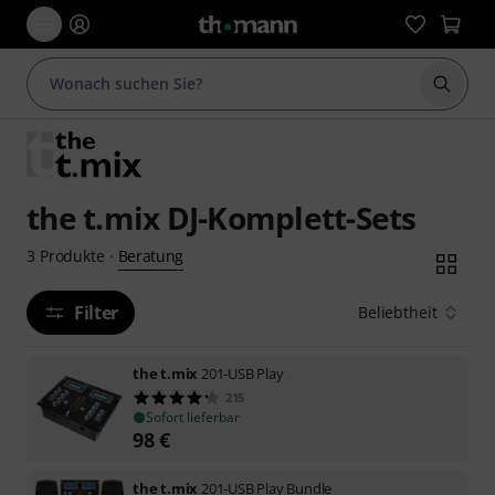
Suche 
the t.mix DJ-Komplett-Sets
Beratung
3
Produkte
·
Filter
Beliebtheit
the t.mix
201-USB Play
215
Sofort lieferbar
98
€
the t.mix
201-USB Play Bundle