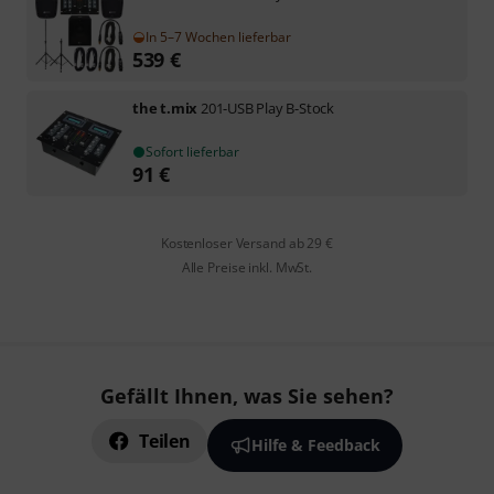
In 5–7 Wochen lieferbar
539
€
the t.mix
201-USB Play B-Stock
Sofort lieferbar
91
€
Kostenloser Versand ab 29 €
Alle Preise inkl. MwSt.
Gefällt Ihnen, was Sie sehen?
Teilen
Hilfe & Feedback