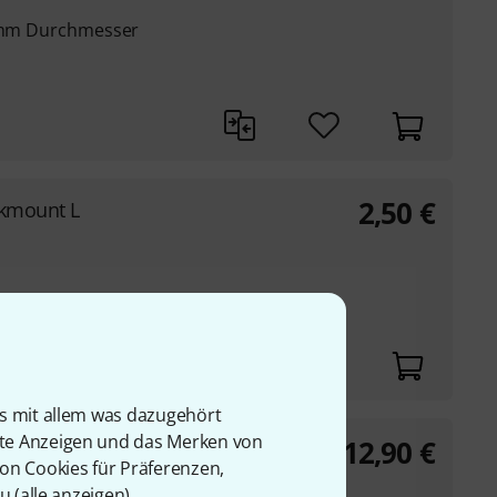
0 mm Durchmesser
2,50
€
ckmount L
is mit allem was dazugehört
rte Anzeigen und das Merken von
12,90
€
von Cookies für Präferenzen,
u (
alle anzeigen
).