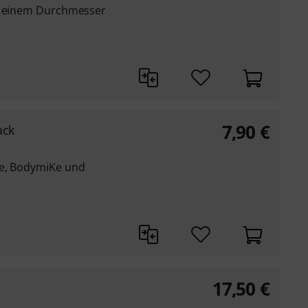
it einem Durchmesser
7,90
€
ack
Ke, BodymiKe und
17,50
€