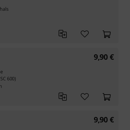
hals
9,90
€
he
SC 600)
m
9,90
€