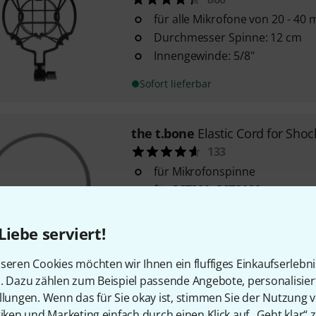
für alle Mikrofone von 20 - 4
Durchmesser Spinne: 12 cm
Innengewinde: 5/8"
Sofort lieferbar
the t.bone
Elastic Cord for Sho
133
für Mikrofonspinne
für SCT800, SCT2000
Liebe serviert!
Sofort lieferbar
seren Cookies möchten wir Ihnen ein fluffiges Einkaufserlebn
n. Dazu zählen zum Beispiel passende Angebote, personalisie
the t.bone
MS 60
llungen. Wenn das für Sie okay ist, stimmen Sie der Nutzung 
193
tiken und Marketing einfach durch einen Klick auf „Geht klar“ z