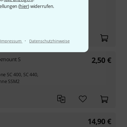
m Mikrofonkorb
ellungen (
hier
) widerrufen.
llers, egal wie das
einer Breite von 25 -
·
Impressum
Datenschutzhinweise
2,50
€
ckmount S
one SC 400, SC 440,
inne SSM2
14,90
€