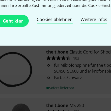
einfache Anbringung direkt a
nnen Ihre erteilte Zustimmung jederzeit über die Cookie-Einst
ideale Positionierung des Popki
Mikrofon ausgerichtet ist
Cookies ablehnen
Weitere Infos
Geht klar
passend für Mikrofonkörbe mit 
60 mm
Sofort lieferbar
the t.bone
Elastic Cord for Sho
103
für Mikrofonspinne für the t.b
SC450, SC600 und Mikrofonsp
Farbe: Schwarz
Sofort lieferbar
the t.bone
MS 250