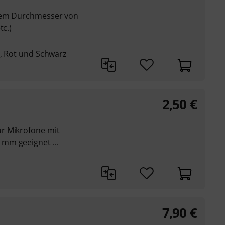
inem Durchmesser von
tc.)
e, Rot und Schwarz
2,50
€
r Mikrofone mit
mm geeignet ...
7,90
€