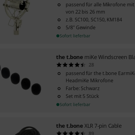
passend für alle Mikrofone m
von 22 bis 26 mm
z.B. SC100, SC150, KM184
5/8" Gewinde
Sofort lieferbar
the t.bone
miKe Windscreen Bl
28
passend für the t.bone Earmi
HeadmiKe Mikrofone
Farbe: Schwarz
Set mit 5 Stück
Sofort lieferbar
the t.bone
XLR 7-pin Cable
89