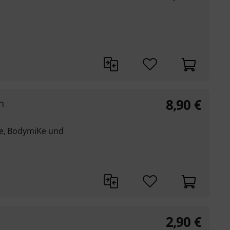
8,90
€
n
Ke, BodymiKe und
2,90
€