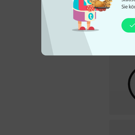
Sie kö