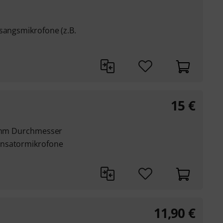
sangsmikrofone (z.B.
15
€
5 mm Durchmesser
ensatormikrofone
11,90
€