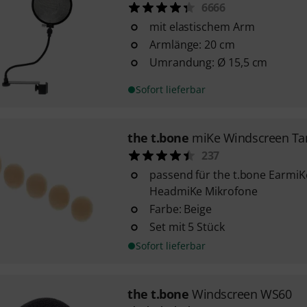
6666
mit elastischem Arm
Armlänge: 20 cm
Umrandung: Ø 15,5 cm
Sofort lieferbar
the t.bone
miKe Windscreen Ta
237
passend für the t.bone Earmi
HeadmiKe Mikrofone
Farbe: Beige
Set mit 5 Stück
Sofort lieferbar
the t.bone
Windscreen WS60