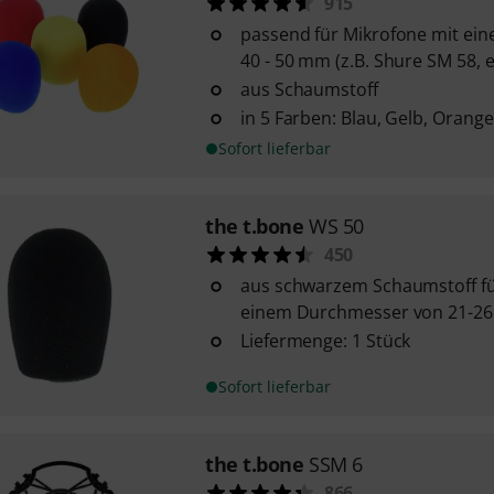
915
passend für Mikrofone mit e
40 - 50 mm (z.B. Shure SM 58, e
aus Schaumstoff
in 5 Farben: Blau, Gelb, Orang
Sofort lieferbar
the t.bone
WS 50
450
aus schwarzem Schaumstoff fü
einem Durchmesser von 21-26 
Liefermenge: 1 Stück
Sofort lieferbar
the t.bone
SSM 6
866