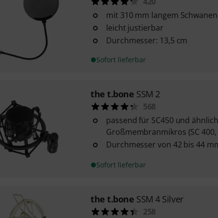
420
mit 310 mm langem Schwanen
leicht justierbar
Durchmesser: 13,5 cm
Sofort lieferbar
the t.bone
SSM 2
568
passend für SC450 und ähnlic
Großmembranmikros (SC 400, 
Durchmesser von 42 bis 44 m
Sofort lieferbar
the t.bone
SSM 4 Silver
258