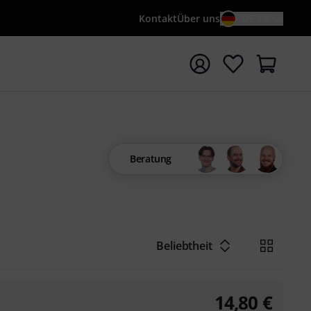
Kontakt
Über uns
DE / €
e mit Suchwort {searchTerm} starten
Beratung
Beliebtheit
14,80
€