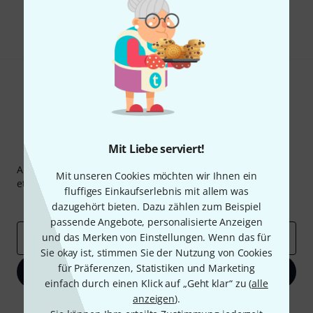
Teilen
Hilfe & Feedback
Mit Liebe serviert!
Thomann Newsletter
Abonniere den Thomann Newsletter und gewinne mit
Mit unseren Cookies möchten wir Ihnen ein
etwas Glück einen von
50 Gutscheinen
über jeweils
50€
!
fluffiges Einkaufserlebnis mit allem was
Inspirierende Beiträge
Deals
Thomann Insights
dazugehört bieten. Dazu zählen zum Beispiel
passende Angebote, personalisierte Anzeigen
und das Merken von Einstellungen. Wenn das für
E-Mail-Adresse
*
Sie okay ist, stimmen Sie der Nutzung von Cookies
für Präferenzen, Statistiken und Marketing
Jetzt anmelden
einfach durch einen Klick auf „Geht klar“ zu (
alle
anzeigen
).
Mit Klick auf „Jetzt anmelden“ stimmen Sie dem Erhalt von E-Mail-