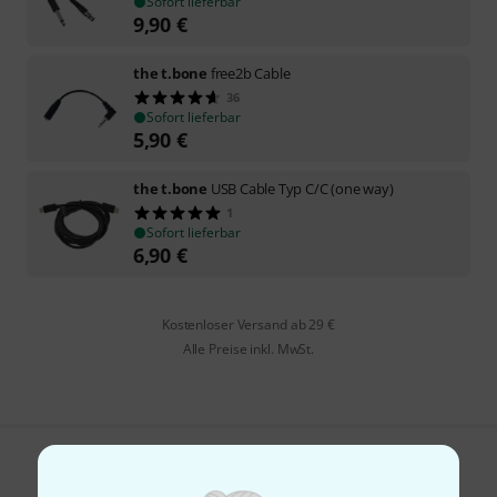
Sofort lieferbar
9,90
€
the t.bone
free2b Cable
36
Sofort lieferbar
5,90
€
the t.bone
USB Cable Typ C/C (one way)
1
Sofort lieferbar
6,90
€
Kostenloser Versand ab 29 €
Alle Preise inkl. MwSt.
Gefällt Ihnen, was Sie sehen?