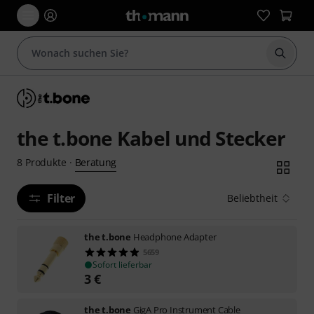
Suche 
the t.bone Kabel und Stecker
Beratung
8
Produkte
·
Filter
Beliebtheit
the t.bone
Headphone Adapter
5659
Sofort lieferbar
3
€
the t.bone
GigA Pro Instrument Cable