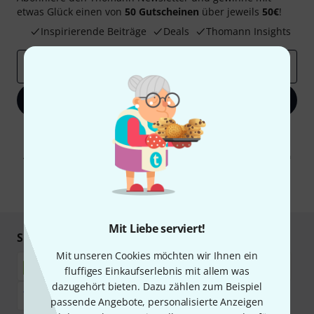
etwas Glück einen von
50 Gutscheinen
über jeweils
50€
!
Inspirierende Beiträge
Deals
Thomann Insights
E-Mail-Adresse
*
Jetzt anmelden
Mit Klick auf „Jetzt anmelden“ stimmen Sie dem Erhalt von E-Mail-
Werbung und einer Messung des E-Mail-Nutzungsverhaltens zu. Die
Abmeldung ist jederzeit möglich. Weitere Informationen finden Sie in
unseren
Datenschutzhinweisen
.
* Pflichtfeld
Mit Liebe serviert!
Sicher einkaufen & bezahlen
Mit unseren Cookies möchten wir Ihnen ein
fluffiges Einkaufserlebnis mit allem was
dazugehört bieten. Dazu zählen zum Beispiel
passende Angebote, personalisierte Anzeigen