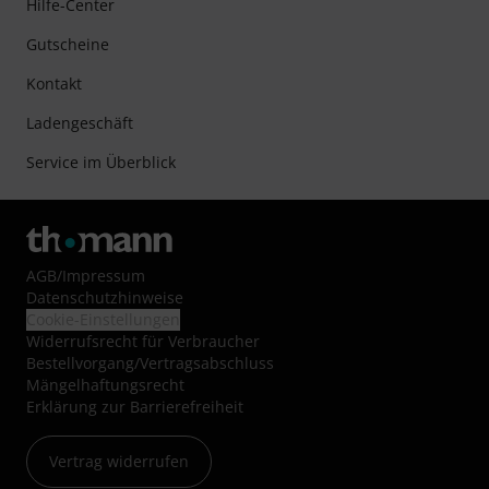
Hilfe-Center
Gutscheine
Kontakt
Ladengeschäft
Service im Überblick
AGB
/
Impressum
Datenschutzhinweise
Cookie-Einstellungen
Widerrufsrecht für Verbraucher
Bestellvorgang/Vertragsabschluss
Mängelhaftungsrecht
Erklärung zur Barrierefreiheit
Vertrag widerrufen