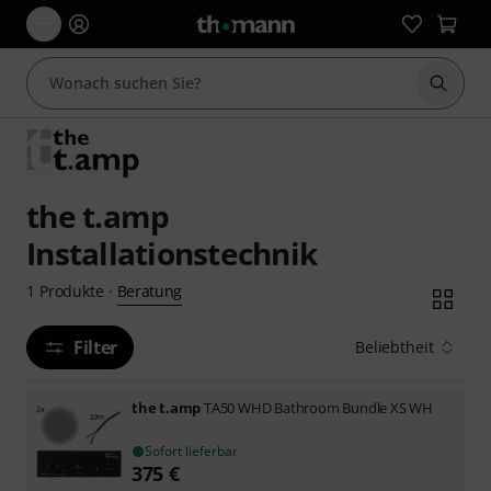
Suche 
the t.amp
Installationstechnik
Beratung
1
Produkte
·
Filter
Beliebtheit
the t.amp
TA50 WHD Bathroom Bundle XS WH
Sofort lieferbar
375
€