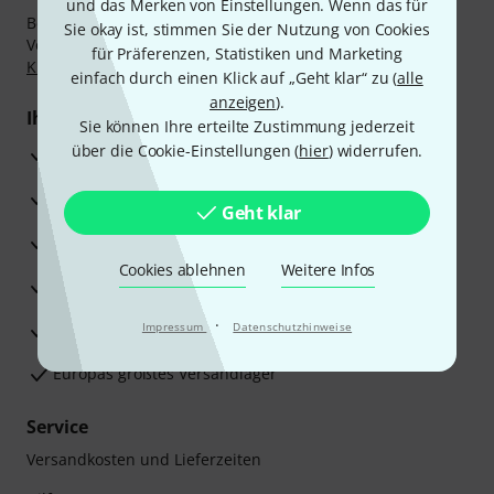
und das Merken von Einstellungen. Wenn das für
Bezahlen Sie vertraulich und sicher per Nachnahme,
Sie okay ist, stimmen Sie der Nutzung von Cookies
Vorkasse, PayPal, Amazon Pay,
Klarna Sofort bezahlen
,
für Präferenzen, Statistiken und Marketing
Klarna Ratenzahlung
oder Kreditkarte.
einfach durch einen Klick auf „Geht klar“ zu (
alle
anzeigen
).
Ihre Vorteile
Sie können Ihre erteilte Zustimmung jederzeit
über die Cookie-Einstellungen (
hier
) widerrufen.
3 Jahre Thomann Garantie
30 Tage Money-Back-Garantie
Geht klar
Reparaturservice
Cookies ablehnen
Weitere Infos
Beratung durch Fachexperten
·
Zufriedenheitsgarantie
Impressum
Datenschutzhinweise
Europas größtes Versandlager
Service
Versandkosten und Lieferzeiten