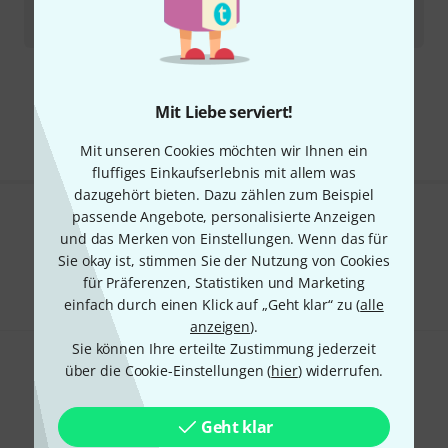
Sofort lieferbar
19,90
€
Kostenloser Versand ab 29 €
Mit Liebe serviert!
Alle Preise inkl. MwSt.
Mit unseren Cookies möchten wir Ihnen ein
fluffiges Einkaufserlebnis mit allem was
dazugehört bieten. Dazu zählen zum Beispiel
passende Angebote, personalisierte Anzeigen
Gefällt Ihnen, was Sie sehen?
und das Merken von Einstellungen. Wenn das für
Sie okay ist, stimmen Sie der Nutzung von Cookies
Teilen
Hilfe & Feedback
für Präferenzen, Statistiken und Marketing
einfach durch einen Klick auf „Geht klar“ zu (
alle
anzeigen
).
Sie können Ihre erteilte Zustimmung jederzeit
über die Cookie-Einstellungen (
hier
) widerrufen.
Geht klar