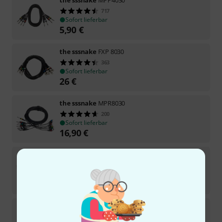
717
Sofort lieferbar
5,90
€
the sssnake
FXP 8030
363
Sofort lieferbar
26
€
the sssnake
MPR8030
200
Sofort lieferbar
16,90
€
the sssnake
FXP 8050
151
Sofort lieferbar
32
€
the sssnake
MPR8050
66