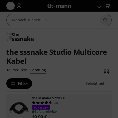
Suche 
the sssnake Studio Multicore
Kabel
Beratung
14
Produkte
·
Filter
Beliebtheit
the sssnake
SPP8050
381
TOP-SELLER
Sofort lieferbar
19,90
€