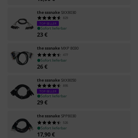
the sssnake
SXX8030
829
TOP-SELLER
Sofort lieferbar
23
€
the sssnake
MXP 8030
477
Sofort lieferbar
26
€
the sssnake
SXX8050
895
TOP-SELLER
Sofort lieferbar
29
€
the sssnake
SPP8030
526
Sofort lieferbar
17,90
€