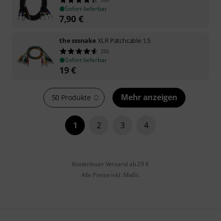
Sofort lieferbar
7,90
€
the sssnake
XLR Patchcable 1,5
253
Sofort lieferbar
19
€
Mehr anzeigen
50 Produkte
1
2
3
4
Kostenloser Versand ab 29 €
Alle Preise inkl. MwSt.