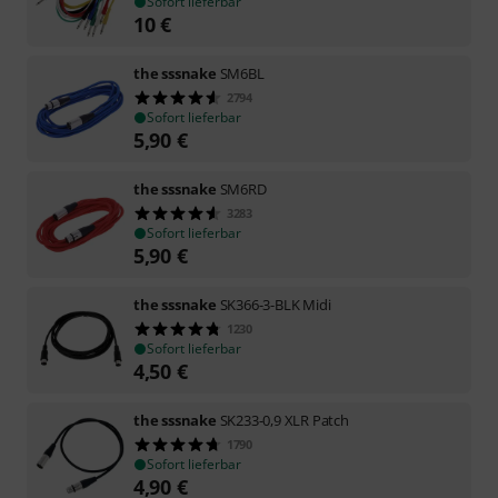
Sofort lieferbar
10
€
the sssnake
SM6BL
2794
Sofort lieferbar
5,90
€
the sssnake
SM6RD
3283
Sofort lieferbar
5,90
€
the sssnake
SK366-3-BLK Midi
1230
Sofort lieferbar
4,50
€
the sssnake
SK233-0,9 XLR Patch
1790
Sofort lieferbar
4,90
€