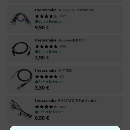
the sssnake
SK369S-06 Patchcable
1532
Sofort lieferbar
9,90
€
the sssnake
SK366-2-BLK Midi
1049
Sofort lieferbar
3,90
€
the sssnake
FXP1009
870
Sofort lieferbar
3,30
€
the sssnake
SK367M-015 Patchcable
3082
Sofort lieferbar
6,90
€