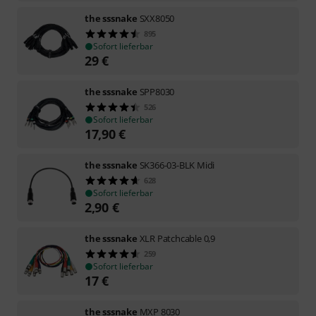
the sssnake
SXX8050
895
Sofort lieferbar
29
€
the sssnake
SPP8030
526
Sofort lieferbar
17,90
€
the sssnake
SK366-03-BLK Midi
628
Sofort lieferbar
2,90
€
the sssnake
XLR Patchcable 0,9
259
Sofort lieferbar
17
€
the sssnake
MXP 8030