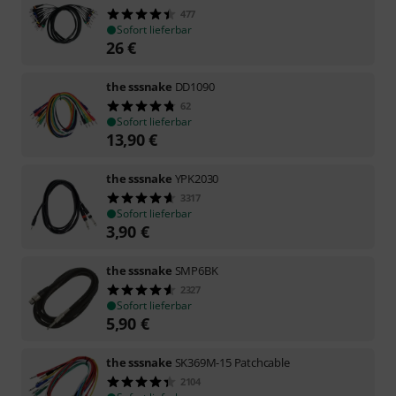
477
Sofort lieferbar
26
€
the sssnake
DD1090
62
Sofort lieferbar
13,90
€
the sssnake
YPK2030
3317
Sofort lieferbar
3,90
€
the sssnake
SMP6BK
2327
Sofort lieferbar
5,90
€
the sssnake
SK369M-15 Patchcable
2104