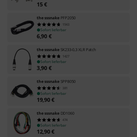
15
€
the sssnake
PFP2050
1543
Sofort lieferbar
6,90
€
the sssnake
SK233-0,3 XLR Patch
1427
Sofort lieferbar
3,90
€
the sssnake
SPP8050
381
Sofort lieferbar
19,90
€
the sssnake
DD1060
474
Sofort lieferbar
12,90
€