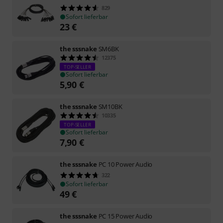
829
Sofort lieferbar
23
€
the sssnake
SM6BK
12375
TOP-SELLER
Sofort lieferbar
5,90
€
the sssnake
SM10BK
10335
TOP-SELLER
Sofort lieferbar
7,90
€
the sssnake
PC 10 Power Audio
322
Sofort lieferbar
49
€
the sssnake
PC 15 Power Audio