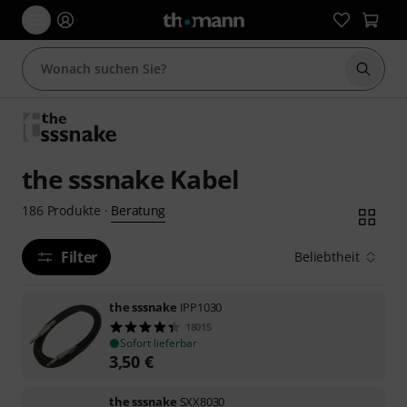
Suche 
the sssnake Kabel
Beratung
186
Produkte
·
Filter
Beliebtheit
the sssnake
IPP1030
18015
Sofort lieferbar
3,50
€
the sssnake
SXX8030