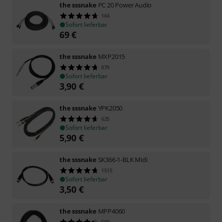
the sssnake
PC 20 Power Audio
164
Sofort lieferbar
69
€
the sssnake
MXP2015
879
Sofort lieferbar
3,90
€
the sssnake
YPK2050
625
Sofort lieferbar
5,90
€
the sssnake
SK366-1-BLK Midi
1515
Sofort lieferbar
3,50
€
the sssnake
MPP4060
599