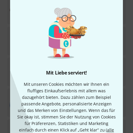
the sssnake
SRR2010
1171
Sofort lieferbar
3,90
€
the sssnake
MXP1015
1478
Sofort lieferbar
3,80
€
the sssnake
XLR Patchcable 0,3
124
Mit Liebe serviert!
Sofort lieferbar
13
€
Mit unseren Cookies möchten wir Ihnen ein
fluffiges Einkaufserlebnis mit allem was
the sssnake
SM10BL
dazugehört bieten. Dazu zählen zum Beispiel
1908
passende Angebote, personalisierte Anzeigen
Sofort lieferbar
7,90
€
und das Merken von Einstellungen. Wenn das für
Sie okay ist, stimmen Sie der Nutzung von Cookies
für Präferenzen, Statistiken und Marketing
the sssnake
DD1030
einfach durch einen Klick auf „Geht klar“ zu (
alle
591