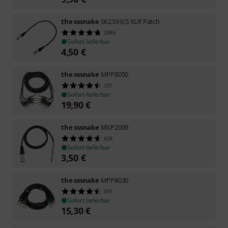
the sssnake
SK233-0,5 XLR Patch
2086
Sofort lieferbar
4,50
€
the sssnake
MPP8050
357
Sofort lieferbar
19,90
€
the sssnake
MXP2009
624
Sofort lieferbar
3,50
€
the sssnake
MPP8030
691
Sofort lieferbar
15,30
€