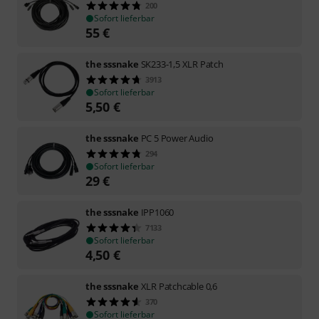
200
Sofort lieferbar
55
€
the sssnake
SK233-1,5 XLR Patch
3913
Sofort lieferbar
5,50
€
the sssnake
PC 5 Power Audio
294
Sofort lieferbar
29
€
the sssnake
IPP1060
7133
Sofort lieferbar
4,50
€
the sssnake
XLR Patchcable 0,6
370
Sofort lieferbar