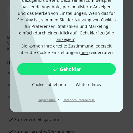
dazugehört bieten. Dazu zählen zum Beispiel
passende Angebote, personalisierte Anzeigen
und das Merken von Einstellungen. Wenn das für
Sie okay ist, stimmen Sie der Nutzung von Cookies
für Präferenzen, Statistiken und Marketing
einfach durch einen Klick auf „Geht klar“ zu (
alle
Bezahlen Sie vertraulich und sicher per Nachnahme,
anzeigen
).
Vorkasse, PayPal, Amazon Pay,
Klarna Sofort bezahlen
,
Sie können Ihre erteilte Zustimmung jederzeit
Klarna Ratenzahlung
oder Kreditkarte.
über die Cookie-Einstellungen (
hier
) widerrufen.
Ihre Vorteile
Geht klar
3 Jahre Thomann Garantie
30 Tage Money-Back-Garantie
Cookies ablehnen
Weitere Infos
Reparaturservice
·
Impressum
Datenschutzhinweise
Beratung durch Fachexperten
Zufriedenheitsgarantie
Europas größtes Versandlager