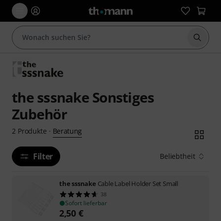
Suche 
the sssnake Sonstiges
Zubehör
Beratung
2
Produkte
·
Filter
Beliebtheit
the sssnake
Cable Label Holder Set Small
38
Sofort lieferbar
2,50
€