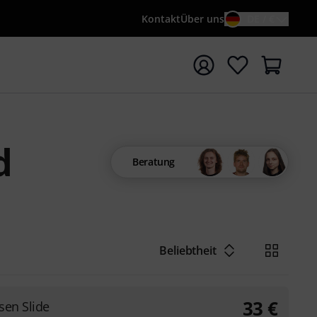
Kontakt
Über uns
DE / €
e mit Suchwort {searchTerm} starten
d
Beratung
Beliebtheit
33
€
sen Slide