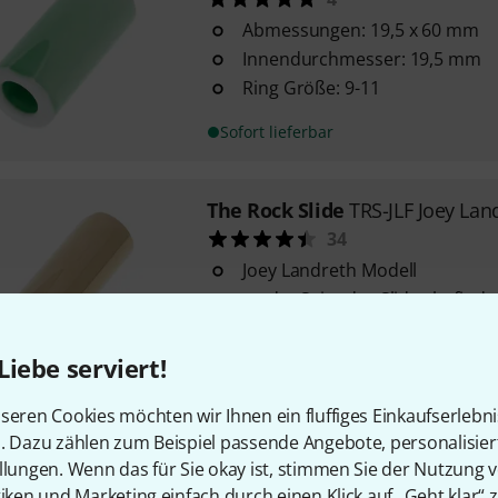
Abmessungen: 19,5 x 60 mm
Innendurchmesser: 19,5 mm
Ring Größe: 9-11
Sofort lieferbar
The Rock Slide
TRS-JLF Joey Lan
34
Joey Landreth Modell
an der Seite des Slides befinde
der der ...
Abmessungen: 17,5 x 54 mm
Liebe serviert!
Sofort lieferbar
seren Cookies möchten wir Ihnen ein fluffiges Einkaufserlebn
n. Dazu zählen zum Beispiel passende Angebote, personalisie
The Rock Slide
GRS-MC Glas Sli
llungen. Wenn das für Sie okay ist, stimmen Sie der Nutzung 
10
tiken und Marketing einfach durch einen Klick auf „Geht klar“ z