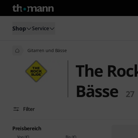
Shop
Service
Gitarren und Bässe
The Rock
Bässe
27
Filter
Preisbereich
Von (€)
Bis (€)