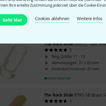
nnen Ihre erteilte Zustimmung jederzeit über die Cookie-Einst
Ring Größe: 9 - 11
Abmessungen: 19,5 x 60 mm
Innendurchmesser: 19,5 mm
Cookies ablehnen
Weitere Infos
Geht klar
Sofort lieferbar
The Rock Slide
GRS-LC Glas Slid
9
Ring Größe: 11 - 13
Abmessungen: 21 x 63 mm
Innendurchmesser: 21 mm
Sofort lieferbar
The Rock Slide
BTRS-SB Brass S
9