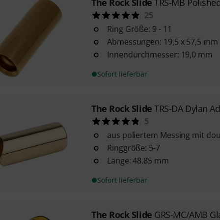
The Rock Slide
TRS-MB Polished
25
Ring Größe: 9 - 11
Abmessungen: 19,5 x 57,5 mm
Innendurchmesser: 19,0 mm
Sofort lieferbar
The Rock Slide
TRS-DA Dylan Ad
5
aus poliertem Messing mit do
Ringgröße: 5-7
Länge: 48.85 mm
Sofort lieferbar
The Rock Slide
GRS-MC/AMB Glas