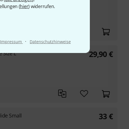
ellungen (
hier
) widerrufen.
·
Impressum
Datenschutzhinweise
29,90
€
e Size L
33
€
lide Small