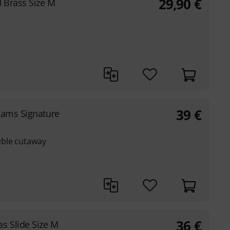
29,90
€
 Brass Size M
39
€
ams Signature
uble cutaway
36
€
 Slide Size M