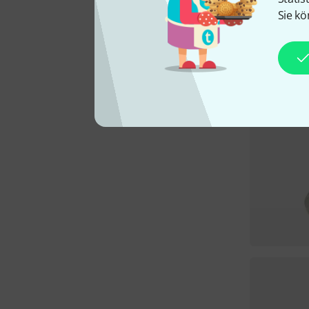
Sie kö