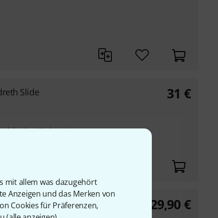
31
€
dreth Slide
t sich eine Kerbe mit
is mit allem was dazugehört
rte Anzeigen und das Merken von
29,90
€
de Size M
von Cookies für Präferenzen,
u (
alle anzeigen
).