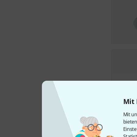
Mit 
Mit un
biete
Einste
Statis