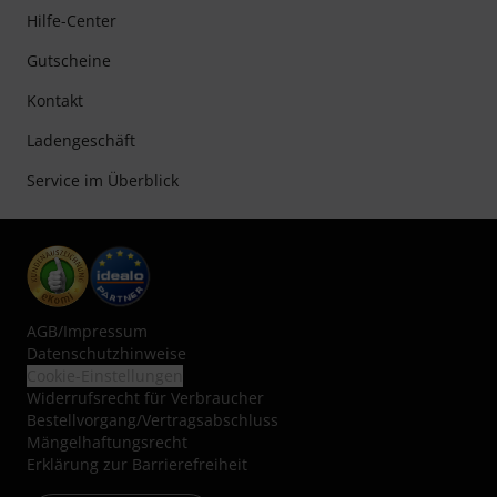
Hilfe-Center
Gutscheine
Kontakt
Ladengeschäft
Service im Überblick
AGB
/
Impressum
Datenschutzhinweise
Cookie-Einstellungen
Widerrufsrecht für Verbraucher
Bestellvorgang/Vertragsabschluss
Mängelhaftungsrecht
Erklärung zur Barrierefreiheit