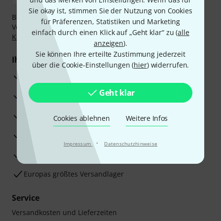
Sie okay ist, stimmen Sie der Nutzung von Cookies
Bezahlen Sie vertraulich und sicher per Nachnahme,
für Präferenzen, Statistiken und Marketing
Vorkasse, PayPal, Amazon Pay,
Klarna Sofort bezahlen
,
einfach durch einen Klick auf „Geht klar“ zu (
alle
Klarna Ratenzahlung
oder Kreditkarte.
anzeigen
).
Sie können Ihre erteilte Zustimmung jederzeit
Ihre Vorteile
über die Cookie-Einstellungen (
hier
) widerrufen.
3 Jahre Thomann Garantie
Geht klar
30 Tage Money-Back-Garantie
Reparaturservice
Cookies ablehnen
Weitere Infos
Beratung durch Fachexperten
·
Impressum
Datenschutzhinweise
Zufriedenheitsgarantie
Europas größtes Versandlager
Service
Versandkosten und Lieferzeiten