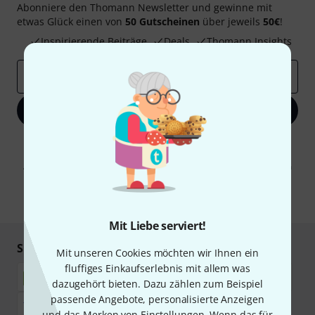
Abonniere den Thomann Newsletter und gewinne mit
etwas Glück einen von
50 Gutscheinen
über jeweils
50€
!
Inspirierende Beiträge
Deals
Thomann Insights
E-Mail-Adresse
*
Jetzt anmelden
Mit Klick auf „Jetzt anmelden“ stimmen Sie dem Erhalt von E-Mail-
Werbung und einer Messung des E-Mail-Nutzungsverhaltens zu. Die
Abmeldung ist jederzeit möglich. Weitere Informationen finden Sie in
unseren
Datenschutzhinweisen
.
* Pflichtfeld
Mit Liebe serviert!
Sicher einkaufen & bezahlen
Mit unseren Cookies möchten wir Ihnen ein
fluffiges Einkaufserlebnis mit allem was
dazugehört bieten. Dazu zählen zum Beispiel
passende Angebote, personalisierte Anzeigen
und das Merken von Einstellungen. Wenn das für