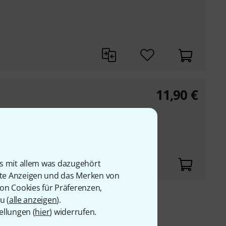
11,90
€
d 108 A
is mit allem was dazugehört
rte Anzeigen und das Merken von
von Cookies für Präferenzen,
u (
alle anzeigen
).
9 €
ellungen (
hier
) widerrufen.