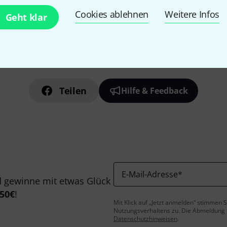
Cookies ablehnen
Weitere Infos
Geht klar
Gefällt Ihnen, was Sie sehen?
Teilen
Hilfe & Feedback
E-Mail-Adresse
*
 gewinne mit etwas Glück
50€
!
Mit Klick auf „Jetzt anmelden“ stimmen
Nutzungsverhaltens zu. Die Abmeldung is
Datenschutzhinweisen
.