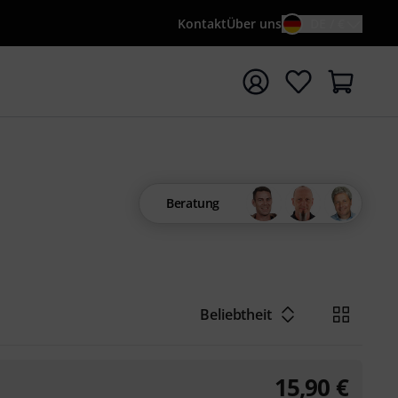
Kontakt
Über uns
DE / €
e mit Suchwort {searchTerm} starten
Beratung
Beliebtheit
15,90
€