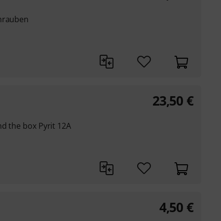
chrauben
23,50
€
nd the box Pyrit 12A
4,50
€