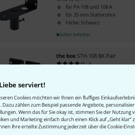
für PA 108 und 108 A
für 35 mm Stativrohre
Farbe: Schwarz
Sofort lieferbar
the box
STH-108 BK Pair
4
passend für the box PA 108 un
für 35 mm Stativrohre
Liebe serviert!
Farbe: Schwarz
seren Cookies möchten wir Ihnen ein fluffiges Einkaufserlebn
Sofort lieferbar
n. Dazu zählen zum Beispiel passende Angebote, personalisie
llungen. Wenn das für Sie okay ist, stimmen Sie der Nutzung 
tiken und Marketing einfach durch einen Klick auf „Geht klar“ z
Kostenloser Versand ab 2
nnen Ihre erteilte Zustimmung jederzeit über die Cookie-Einst
Alle Preise inkl. MwSt.