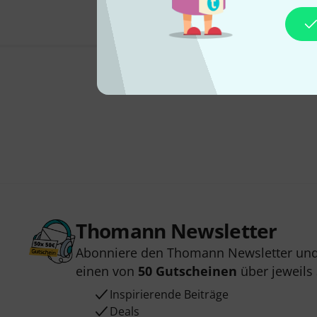
Thomann Newsletter
Abonniere den Thomann Newsletter und
einen von
50 Gutscheinen
über jeweils
Inspirierende Beiträge
Deals