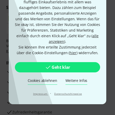
fluffiges Einkaufserlebnis mit allem was
Sicher einkaufen & bezahlen
dazugehört bieten. Dazu zählen zum Beispiel
passende Angebote, personalisierte Anzeigen
und das Merken von Einstellungen. Wenn das für
Sie okay ist, stimmen Sie der Nutzung von Cookies
für Präferenzen, Statistiken und Marketing
einfach durch einen Klick auf „Geht klar“ zu (
alle
Bezahlen Sie vertraulich und sicher per Nachnahme,
anzeigen
).
Vorkasse, PayPal, Amazon Pay,
Klarna Sofort bezahlen
,
Sie können Ihre erteilte Zustimmung jederzeit
Klarna Ratenzahlung
oder Kreditkarte.
über die Cookie-Einstellungen (
hier
) widerrufen.
Ihre Vorteile
Geht klar
3 Jahre Thomann Garantie
Cookies ablehnen
Weitere Infos
30 Tage Money-Back-Garantie
Reparaturservice
·
Impressum
Datenschutzhinweise
Beratung durch Fachexperten
Zufriedenheitsgarantie