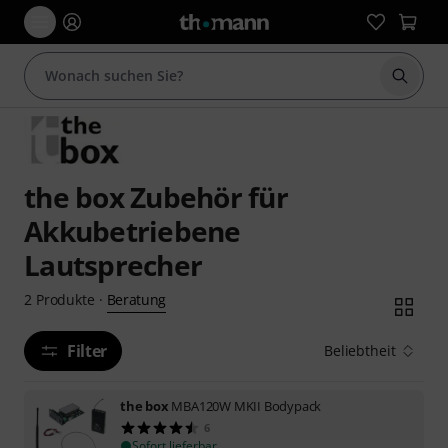
Suche 
the box Zubehör für
Akkubetriebene
Lautsprecher
Beratung
2
Produkte
·
Filter
Beliebtheit
the box
MBA120W MKII Bodypack
6
Sofort lieferbar