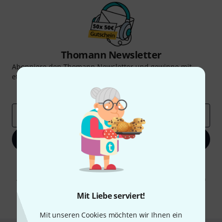
Thomann Newsletter
Abonniere den Thomann Newsletter und gewinne mit
etwas Glück einen von
50 Gutscheinen
über jeweils
50€
!
Inspirierende Beiträge
Deals
Thomann Insights
E-Mail-Adresse
*
Jetzt anmelden
Mit Klick auf „Jetzt anmelden“ stimmen Sie dem Erhalt von E-Mail-
Werbung und einer Messung des E-Mail-Nutzungsverhaltens zu. Die
Abmeldung ist jederzeit möglich. Weitere Informationen finden Sie in
unseren
Datenschutzhinweisen
.
Mit Liebe serviert!
* Pflichtfeld
Mit unseren Cookies möchten wir Ihnen ein