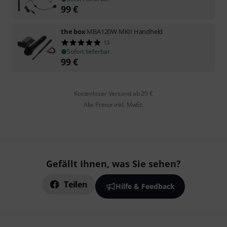
99
€
the box
MBA120W MKII Handheld
13
Sofort lieferbar
99
€
Kostenloser Versand ab 29 €
Alle Preise inkl. MwSt.
Gefällt Ihnen, was Sie sehen?
Teilen
Hilfe & Feedback