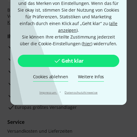
und das Merken von Einstellungen. Wenn das für
Bezahlen Sie vertraulich und sicher per Nachnahme,
Sie okay ist, stimmen Sie der Nutzung von Cookies
Vorkasse, PayPal, Amazon Pay,
Klarna Sofort bezahlen
,
für Präferenzen, Statistiken und Marketing
Klarna Ratenzahlung
oder Kreditkarte.
einfach durch einen Klick auf „Geht klar“ zu (
alle
anzeigen
).
Ihre Vorteile
Sie können Ihre erteilte Zustimmung jederzeit
über die Cookie-Einstellungen (
hier
) widerrufen.
3 Jahre Thomann Garantie
30 Tage Money-Back-Garantie
Geht klar
Reparaturservice
Cookies ablehnen
Weitere Infos
Beratung durch Fachexperten
·
Impressum
Datenschutzhinweise
Zufriedenheitsgarantie
Europas größtes Versandlager
Service
Versandkosten und Lieferzeiten