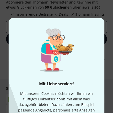
Abonniere den Thomann Newsletter und gewinne mit
etwas Glück einen von
50 Gutscheinen
über jeweils
50€
!
Inspirierende Beiträge
Deals
Thomann Insights
E-Mail-Adresse
*
Jetzt anmelden
Mit Klick auf „Jetzt anmelden“ stimmen Sie dem Erhalt von E-Mail-
Werbung und einer Messung des E-Mail-Nutzungsverhaltens zu. Die
Abmeldung ist jederzeit möglich. Weitere Informationen finden Sie in
unseren
Datenschutzhinweisen
.
* Pflichtfeld
Mit Liebe serviert!
Sicher einkaufen & bezahlen
Mit unseren Cookies möchten wir Ihnen ein
fluffiges Einkaufserlebnis mit allem was
dazugehört bieten. Dazu zählen zum Beispiel
passende Angebote, personalisierte Anzeigen