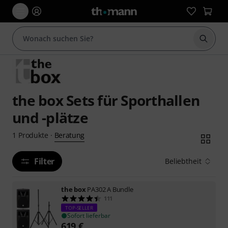
Suche 
the box Sets für Sporthallen
und -plätze
Beratung
1
Produkte
·
Filter
Beliebtheit
the box
PA302 A Bundle
111
TOP-SELLER
Sofort lieferbar
619
€