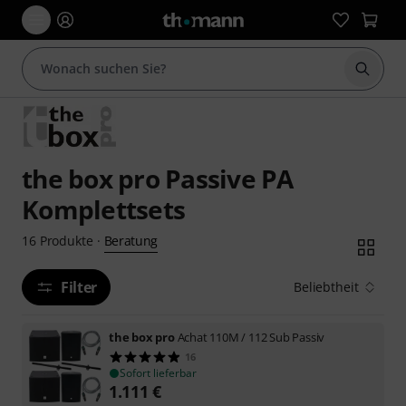
Suche 
the box pro Passive PA
Komplettsets
Beratung
16
Produkte
·
Filter
Beliebtheit
the box pro
Achat 110M / 112 Sub Passiv
16
Sofort lieferbar
1.111
€