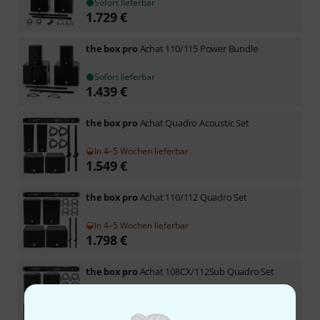
Sofort lieferbar
1.729
€
the box pro
Achat 110/115 Power Bundle
Sofort lieferbar
1.439
€
the box pro
Achat Quadro Acoustic Set
In 4–5 Wochen lieferbar
1.549
€
the box pro
Achat 110/112 Quadro Set
In 4–5 Wochen lieferbar
1.798
€
the box pro
Achat 108CX/112Sub Quadro Set
In 4–5 Wochen lieferbar
1.719
€