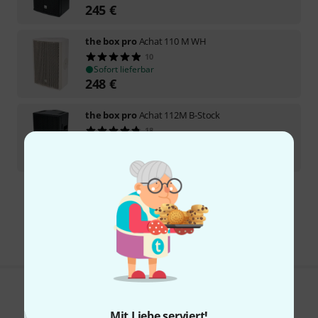
245
€
the box pro
Achat 110 M WH
10
Sofort lieferbar
248
€
the box pro
Achat 112M B-Stock
18
Sofort lieferbar
399
€
Kostenloser Versand ab 29 €
Alle Preise inkl. MwSt.
Gefällt Ihnen, was Sie sehen?
Mit Liebe serviert!