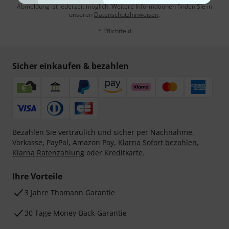
Abmeldung ist jederzeit möglich. Weitere Informationen finden Sie in
unseren
Datenschutzhinweisen
.
* Pflichtfeld
Sicher einkaufen & bezahlen
Bezahlen Sie vertraulich und sicher per Nachnahme,
Vorkasse, PayPal, Amazon Pay,
Klarna Sofort bezahlen
,
Klarna Ratenzahlung
oder Kreditkarte.
Ihre Vorteile
3 Jahre Thomann Garantie
30 Tage Money-Back-Garantie