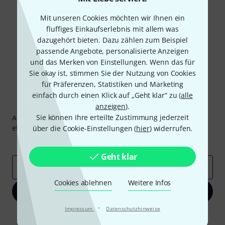
Teilen
Hilfe & Feedback
Mit unseren Cookies möchten wir Ihnen ein
fluffiges Einkaufserlebnis mit allem was
dazugehört bieten. Dazu zählen zum Beispiel
passende Angebote, personalisierte Anzeigen
und das Merken von Einstellungen. Wenn das für
Sie okay ist, stimmen Sie der Nutzung von Cookies
für Präferenzen, Statistiken und Marketing
einfach durch einen Klick auf „Geht klar“ zu (
alle
Thomann Newsletter
anzeigen
).
Sie können Ihre erteilte Zustimmung jederzeit
Abonniere den Thomann Newsletter und gewinne mit
etwas Glück einen von
50 Gutscheinen
über jeweils
50€
!
über die Cookie-Einstellungen (
hier
) widerrufen.
Inspirierende Beiträge
Deals
Thomann Insights
Geht klar
E-Mail-Adresse
*
Cookies ablehnen
Weitere Infos
Jetzt anmelden
·
Impressum
Datenschutzhinweise
Mit Klick auf „Jetzt anmelden“ stimmen Sie dem Erhalt von E-Mail-
Werbung und einer Messung des E-Mail-Nutzungsverhaltens zu. Die