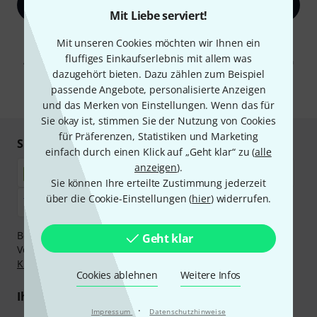
Jetzt anmelden
Mit Liebe serviert!
Mit Klick auf „Jetzt anmelden“ stimmen Sie dem Erhalt von E-Mail-
Mit unseren Cookies möchten wir Ihnen ein
Werbung und einer Messung des E-Mail-Nutzungsverhaltens zu. Die
fluffiges Einkaufserlebnis mit allem was
Abmeldung ist jederzeit möglich. Weitere Informationen finden Sie in
unseren
Datenschutzhinweisen
.
dazugehört bieten. Dazu zählen zum Beispiel
passende Angebote, personalisierte Anzeigen
* Pflichtfeld
und das Merken von Einstellungen. Wenn das für
Sie okay ist, stimmen Sie der Nutzung von Cookies
für Präferenzen, Statistiken und Marketing
Sicher einkaufen & bezahlen
einfach durch einen Klick auf „Geht klar“ zu (
alle
anzeigen
).
Sie können Ihre erteilte Zustimmung jederzeit
über die Cookie-Einstellungen (
hier
) widerrufen.
Bezahlen Sie vertraulich und sicher per Nachnahme,
Geht klar
Vorkasse, PayPal, Amazon Pay,
Klarna Sofort bezahlen
,
Klarna Ratenzahlung
oder Kreditkarte.
Cookies ablehnen
Weitere Infos
Ihre Vorteile
·
Impressum
Datenschutzhinweise