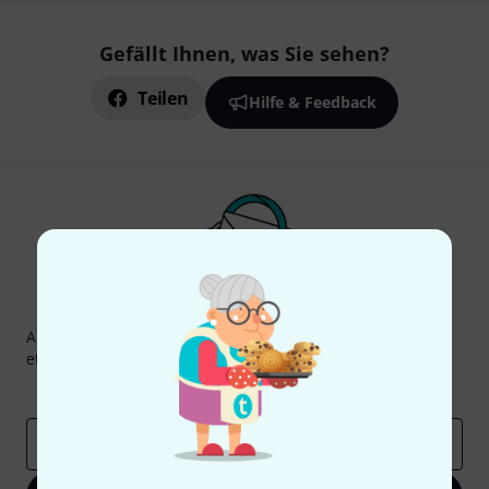
Gefällt Ihnen, was Sie sehen?
Teilen
Hilfe & Feedback
Thomann Newsletter
Abonniere den Thomann Newsletter und gewinne mit
etwas Glück einen von
50 Gutscheinen
über jeweils
50€
!
Inspirierende Beiträge
Deals
Thomann Insights
E-Mail-Adresse
*