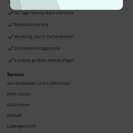
3 Jahre Thomann Garantie
30 Tage Money-Back-Garantie
Reparaturservice
Beratung durch Fachexperten
Zufriedenheitsgarantie
Europas größtes Versandlager
Service
Versandkosten und Lieferzeiten
Hilfe-Center
Gutscheine
Kontakt
Ladengeschäft