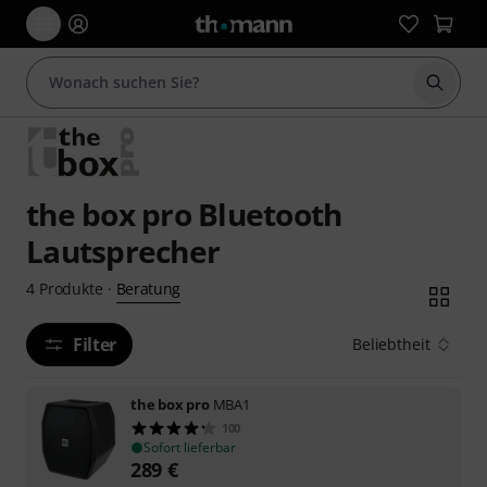
Suche 
the box pro Bluetooth
Lautsprecher
Beratung
4
Produkte
·
Filter
Beliebtheit
the box pro
MBA1
100
Sofort lieferbar
289
€