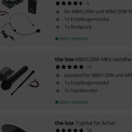
6
für MBA120W und MBA120W M
1x Empfängermodul
1x Bodypack
Sofort lieferbar
the box
MBA120W MKII Handhe
13
passend für MBA120W und MB
1x Empfängermodul
1x Handsender
Sofort lieferbar
the box
TopHat for Achat
18