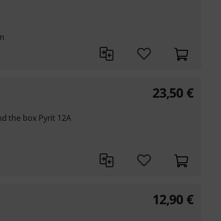
m
23,50
€
nd the box Pyrit 12A
12,90
€