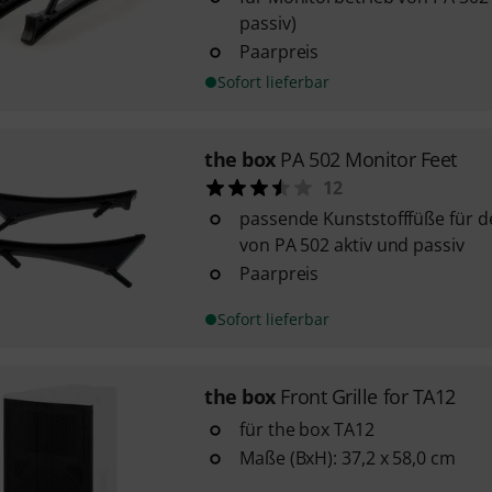
passiv)
Paarpreis
Sofort lieferbar
the box
PA 502 Monitor Feet
12
passende Kunststofffüße für d
von PA 502 aktiv und passiv
Paarpreis
Sofort lieferbar
the box
Front Grille for TA12
für the box TA12
Maße (BxH): 37,2 x 58,0 cm