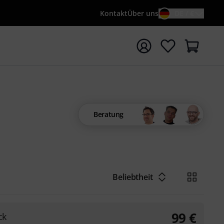
Kontakt
Über uns
DE / €
e mit Suchwort {searchTerm} starten
Beratung
Beliebtheit
99
€
ck