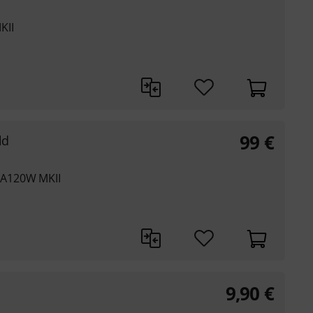
KII
99
€
ld
A120W MKII
9,90
€