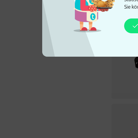
Sie kö