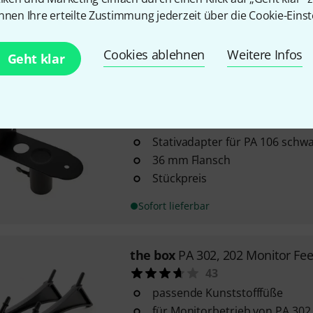
nnen Ihre erteilte Zustimmung jederzeit über die Cookie-Einst
Cookies ablehnen
Weitere Infos
Sofort lieferbar
Geht klar
the box
STH-106 BK
50
Stativadapter für PA 106 schw
36 mm Flansch
Stückpreis
Sofort lieferbar
the box
PA 302, 202 Monitor Fee
43
passende Kunststofffüße
für Monitorbetrieb von PA 302 