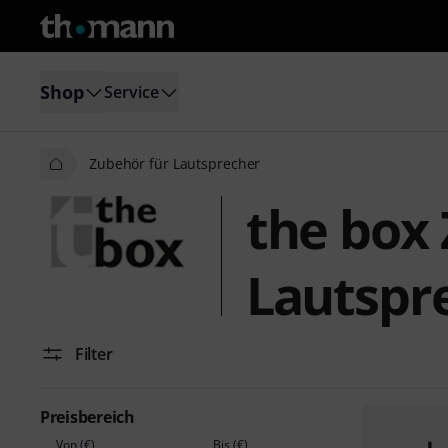
Shop
Service
Zubehör für Lautsprecher
the box
Lautspr
Filter
Preisbereich
Von (€)
Bis (€)