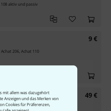
108 aktiv und passiv
9
€
 Achat 206, Achat 110
is mit allem was dazugehört
49
€
 Sub
rte Anzeigen und das Merken von
von Cookies für Präferenzen,
u (
alle anzeigen
).