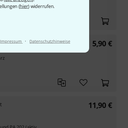
ellungen (
hier
) widerrufen.
·
5,90
€
Impressum
Datenschutzhinweise
arz
11,90
€
t
und PA 202 (aktiv,