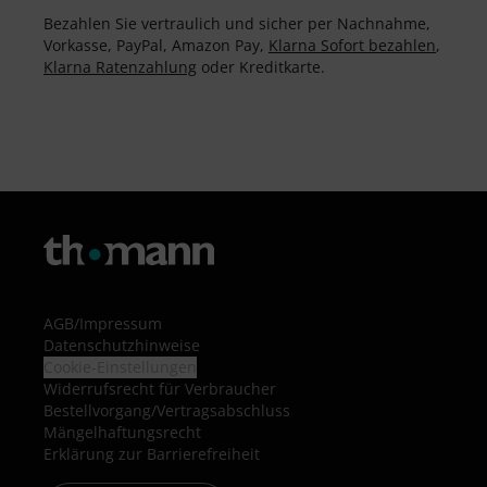
Bezahlen Sie vertraulich und sicher per Nachnahme,
Vorkasse, PayPal, Amazon Pay,
Klarna Sofort bezahlen
,
Klarna Ratenzahlung
oder Kreditkarte.
AGB
/
Impressum
Datenschutzhinweise
Cookie-Einstellungen
Widerrufsrecht für Verbraucher
Bestellvorgang/Vertragsabschluss
Mängelhaftungsrecht
Erklärung zur Barrierefreiheit