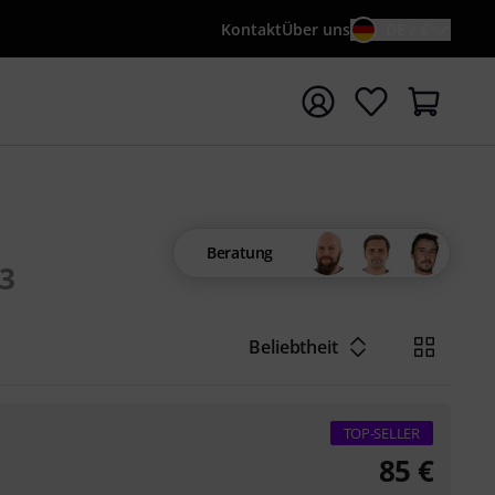
Kontakt
Über uns
DE / €
e mit Suchwort {searchTerm} starten
Beratung
3
Beliebtheit
TOP-SELLER
85
€