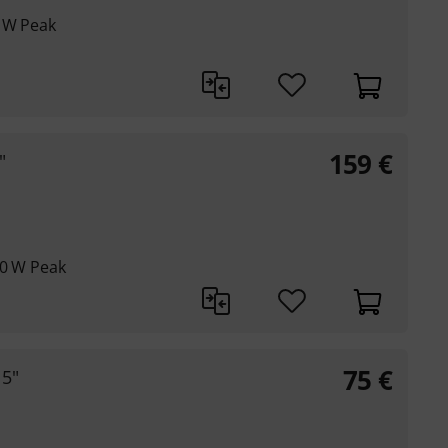
0 W Peak
159
€
"
00 W Peak
75
€
5"