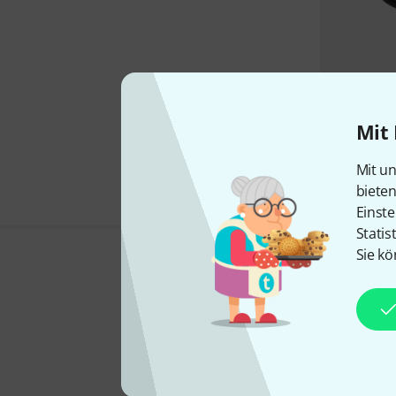
Mit 
Mit un
biete
Einste
Statis
Sie kö