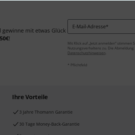
E-Mail-Adresse
*
 gewinne mit etwas Glück
50€
!
Mit Klick auf „Jetzt anmelden“ stimmen
Nutzungsverhaltens zu. Die Abmeldung is
Datenschutzhinweisen
.
* Pflichtfeld
Ihre Vorteile
3 Jahre Thomann Garantie
30 Tage Money-Back-Garantie