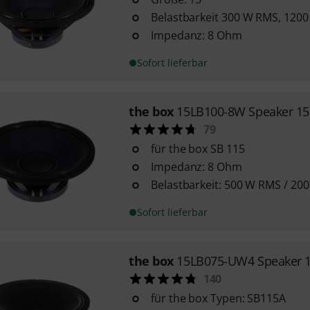
Belastbarkeit 300 W RMS, 120
Impedanz: 8 Ohm
Sofort lieferbar
the box
15LB100-8W Speaker 15
79
für the box SB 115
Impedanz: 8 Ohm
Belastbarkeit: 500 W RMS / 20
Sofort lieferbar
the box
15LB075-UW4 Speaker 1
140
für the box Typen: SB115A