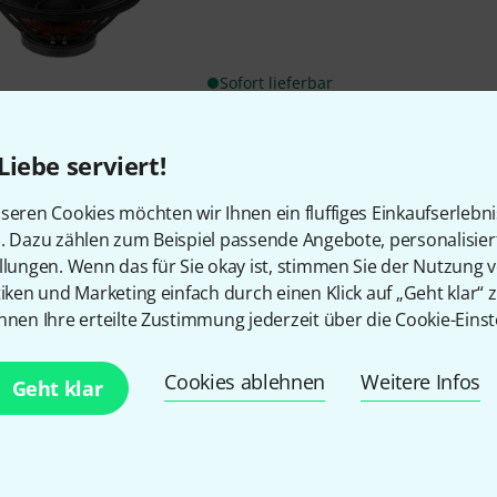
Sofort lieferbar
Liebe serviert!
Kostenloser Versand ab 2
Alle Preise inkl. MwSt.
seren Cookies möchten wir Ihnen ein fluffiges Einkaufserlebn
n. Dazu zählen zum Beispiel passende Angebote, personalisie
llungen. Wenn das für Sie okay ist, stimmen Sie der Nutzung 
tiken und Marketing einfach durch einen Klick auf „Geht klar“ z
nnen Ihre erteilte Zustimmung jederzeit über die Cookie-Einst
Gefällt Ihnen, was Sie sehen?
Cookies ablehnen
Weitere Infos
Geht klar
Teilen
Hilfe & Feedback