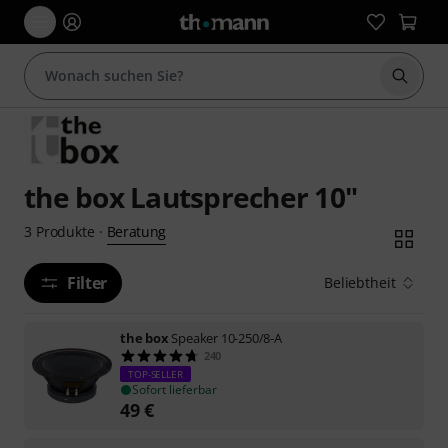
Suche 
the box Lautsprecher 10"
Beratung
3
Produkte
·
Filter
Beliebtheit
the box
Speaker 10-250/8-A
240
TOP-SELLER
Sofort lieferbar
49
€