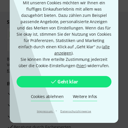
Mit unseren Cookies möchten wir Ihnen ein
* Pflichtfeld
fluffiges Einkaufserlebnis mit allem was
dazugehört bieten. Dazu zählen zum Beispiel
Sicher einkaufen & bezahlen
passende Angebote, personalisierte Anzeigen
und das Merken von Einstellungen. Wenn das für
Sie okay ist, stimmen Sie der Nutzung von Cookies
für Präferenzen, Statistiken und Marketing
einfach durch einen Klick auf „Geht klar“ zu (
alle
anzeigen
).
Bezahlen Sie vertraulich und sicher per Nachnahme,
Sie können Ihre erteilte Zustimmung jederzeit
Vorkasse, PayPal, Amazon Pay,
Klarna Sofort bezahlen
,
über die Cookie-Einstellungen (
hier
) widerrufen.
Klarna Ratenzahlung
oder Kreditkarte.
Geht klar
Ihre Vorteile
3 Jahre Thomann Garantie
Cookies ablehnen
Weitere Infos
30 Tage Money-Back-Garantie
·
Impressum
Datenschutzhinweise
Reparaturservice
Beratung durch Fachexperten