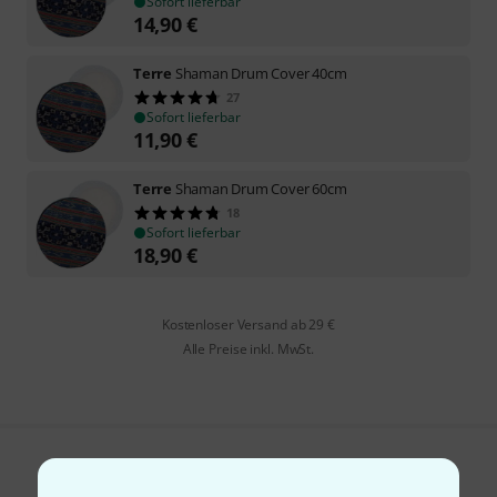
Sofort lieferbar
14,90
€
Terre
Shaman Drum Cover 40cm
27
Sofort lieferbar
11,90
€
Terre
Shaman Drum Cover 60cm
18
Sofort lieferbar
18,90
€
Kostenloser Versand ab 29 €
Alle Preise inkl. MwSt.
Gefällt Ihnen, was Sie sehen?