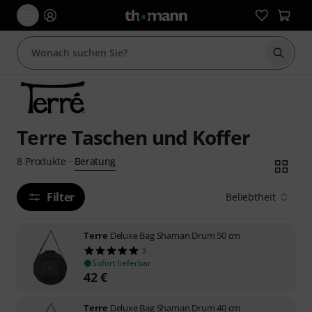
Suche 
Terre Taschen und Koffer
Beratung
8
Produkte
·
Filter
Beliebtheit
Terre
Deluxe Bag Shaman Drum 50 cm
3
Sofort lieferbar
42
€
Terre
Deluxe Bag Shaman Drum 40 cm