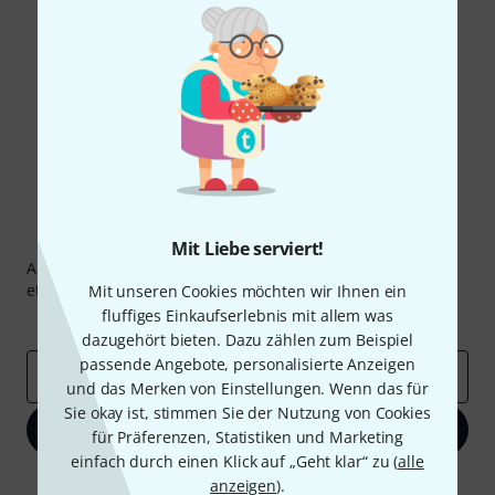
Teilen
Hilfe & Feedback
Thomann Newsletter
Mit Liebe serviert!
Abonniere den Thomann Newsletter und gewinne mit
etwas Glück einen von
50 Gutscheinen
über jeweils
50€
!
Mit unseren Cookies möchten wir Ihnen ein
fluffiges Einkaufserlebnis mit allem was
Inspirierende Beiträge
Deals
Thomann Insights
dazugehört bieten. Dazu zählen zum Beispiel
passende Angebote, personalisierte Anzeigen
E-Mail-Adresse
*
und das Merken von Einstellungen. Wenn das für
Sie okay ist, stimmen Sie der Nutzung von Cookies
Jetzt anmelden
für Präferenzen, Statistiken und Marketing
einfach durch einen Klick auf „Geht klar“ zu (
alle
Mit Klick auf „Jetzt anmelden“ stimmen Sie dem Erhalt von E-Mail-
anzeigen
).