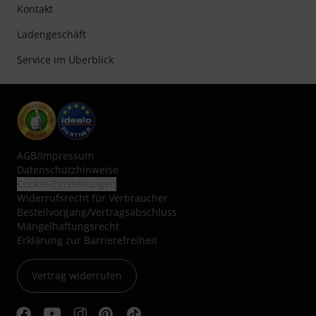
Kontakt
Ladengeschäft
Service im Überblick
AGB
/
Impressum
Datenschutzhinweise
Cookie-Einstellungen
Widerrufsrecht für Verbraucher
Bestellvorgang/Vertragsabschluss
Mängelhaftungsrecht
Erklärung zur Barrierefreiheit
Vertrag widerrufen