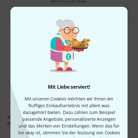
Alle Preise inkl. MwSt.
Gefällt Ihnen, was Sie sehen?
Teilen
Hilfe & Feedback
Mit Liebe serviert!
Mit unseren Cookies möchten wir Ihnen ein
fluffiges Einkaufserlebnis mit allem was
Thomann Newsletter
dazugehört bieten. Dazu zählen zum Beispiel
Abonniere den Thomann Newsletter und gewinne mit
passende Angebote, personalisierte Anzeigen
etwas Glück einen von
50 Gutscheinen
über jeweils
50€
!
und das Merken von Einstellungen. Wenn das für
Inspirierende Beiträge
Deals
Thomann Insights
Sie okay ist, stimmen Sie der Nutzung von Cookies