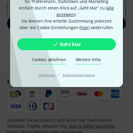
für Präferenzen, Statistiken und Marketing
einfach durch einen Klick auf „Geht klar“ zu (
alle
E-Mail-Adresse
*
anzeigen
).
Sie können Ihre erteilte Zustimmung jederzeit
Jetzt anmelden
über die Cookie-Einstellungen (
hier
) widerrufen.
Mit Klick auf „Jetzt anmelden“ stimmen Sie dem Erhalt von E-Mail-
Werbung und einer Messung des E-Mail-Nutzungsverhaltens zu. Die
Geht klar
Abmeldung ist jederzeit möglich. Weitere Informationen finden Sie in
unseren
Datenschutzhinweisen
.
Cookies ablehnen
Weitere Infos
* Pflichtfeld
·
Impressum
Datenschutzhinweise
Sicher einkaufen & bezahlen
Bezahlen Sie vertraulich und sicher per Nachnahme,
Vorkasse, PayPal, Amazon Pay,
Klarna Sofort bezahlen
,
Klarna Ratenzahlung
oder Kreditkarte.