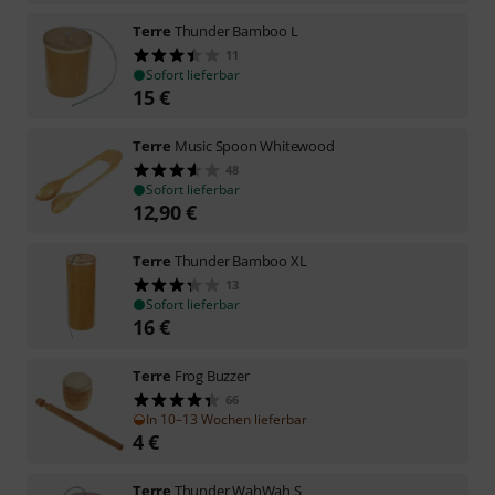
Terre
Thunder Bamboo L
11
Sofort lieferbar
15
€
Terre
Music Spoon Whitewood
48
Sofort lieferbar
12,90
€
Terre
Thunder Bamboo XL
13
Sofort lieferbar
16
€
Terre
Frog Buzzer
66
In 10–13 Wochen lieferbar
4
€
Terre
Thunder WahWah S