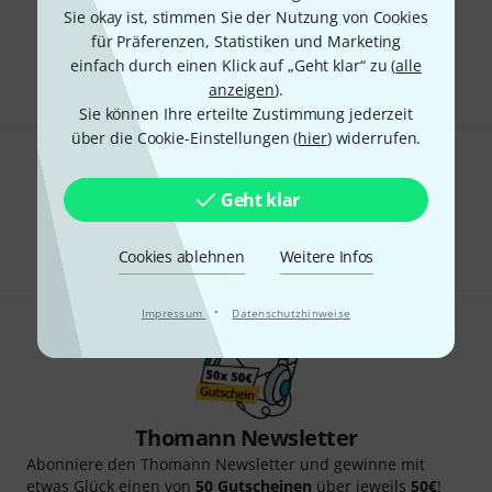
Sie okay ist, stimmen Sie der Nutzung von Cookies
Kostenloser Versand ab 29 €
für Präferenzen, Statistiken und Marketing
Alle Preise inkl. MwSt.
einfach durch einen Klick auf „Geht klar“ zu (
alle
anzeigen
).
Sie können Ihre erteilte Zustimmung jederzeit
über die Cookie-Einstellungen (
hier
) widerrufen.
Gefällt Ihnen, was Sie sehen?
Geht klar
Teilen
Hilfe & Feedback
Cookies ablehnen
Weitere Infos
·
Impressum
Datenschutzhinweise
Thomann Newsletter
Abonniere den Thomann Newsletter und gewinne mit
etwas Glück einen von
50 Gutscheinen
über jeweils
50€
!