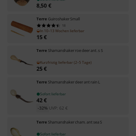
8,50
€
Terre
Guiroshaker Small
18
In 10–13 Wochen lieferbar
15
€
Terre
Shamanshaker roe deer ant. s S
Kurzfristig lieferbar (2–5 Tage)
25
€
Terre
Shamanshaker deer ant rain L
Sofort lieferbar
42
€
-32%
UVP:
62
€
Terre
Shamanshaker cham. ant sea S
Sofort lieferbar