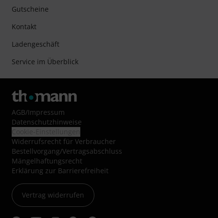
Gutscheine
Kontakt
Ladengeschäft
Service im Überblick
AGB
/
Impressum
Datenschutzhinweise
Cookie-Einstellungen
Widerrufsrecht für Verbraucher
Bestellvorgang/Vertragsabschluss
Mängelhaftungsrecht
Erklärung zur Barrierefreiheit
Vertrag widerrufen