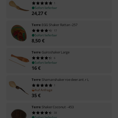
1
Sofort lieferbar
24,27
€
Terre
EGG Shaker Rattan -257
17
Sofort lieferbar
8,50
€
Terre
Guiroshaker Large
6
Sofort lieferbar
16
€
Terre
Shamanshaker roe deer ant. r L
1
Auf Anfrage
35
€
Terre
Shaker Coconut - 453
38
Sofort lieferbar