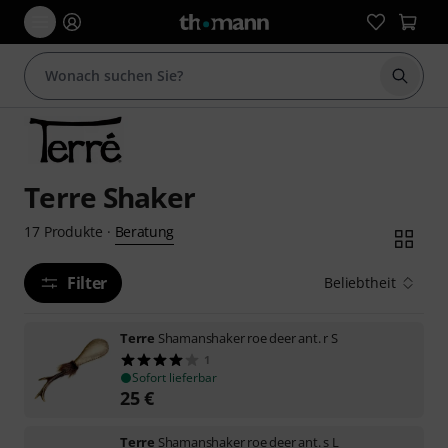
Suche 
Terre Shaker
Beratung
17
Produkte
·
Filter
Beliebtheit
Terre
Shamanshaker roe deer ant. r S
1
Sofort lieferbar
25
€
Terre
Shamanshaker roe deer ant. s L