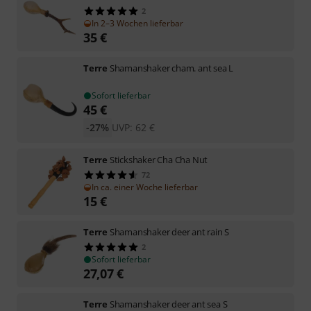
2
In 2–3 Wochen lieferbar
35
€
Terre
Shamanshaker cham. ant sea L
Sofort lieferbar
45
€
-27%
UVP:
62
€
Terre
Stickshaker Cha Cha Nut
72
In ca. einer Woche lieferbar
15
€
Terre
Shamanshaker deer ant rain S
2
Sofort lieferbar
27,07
€
Terre
Shamanshaker deer ant sea S