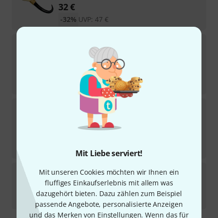
32
€
-32%
UVP:
47
€
Terre
Shamanshaker cham. ant rain L
Sofort lieferbar
48
€
-23%
UVP:
62
€
Terre
Shamanshaker cham. ant rain S
Sofort lieferbar
29,90
€
-36%
UVP:
47
€
Mit Liebe serviert!
Terre
Shamanshaker deer ant sea L
Mit unseren Cookies möchten wir Ihnen ein
fluffiges Einkaufserlebnis mit allem was
Auf Anfrage
dazugehört bieten. Dazu zählen zum Beispiel
55
€
passende Angebote, personalisierte Anzeigen
und das Merken von Einstellungen. Wenn das für