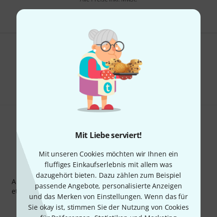
Gefällt Ihnen, was Sie sehen?
Teilen
Hilfe & Feedback
Mit Liebe serviert!
Mit unseren Cookies möchten wir Ihnen ein
fluffiges Einkaufserlebnis mit allem was
Thomann Newsletter
dazugehört bieten. Dazu zählen zum Beispiel
Abonniere den Thomann Newsletter und gewinne mit
passende Angebote, personalisierte Anzeigen
etwas Glück einen von
50 Gutscheinen
über jeweils
50€
!
und das Merken von Einstellungen. Wenn das für
Inspirierende Beiträge
Deals
Thomann Insights
Sie okay ist, stimmen Sie der Nutzung von Cookies