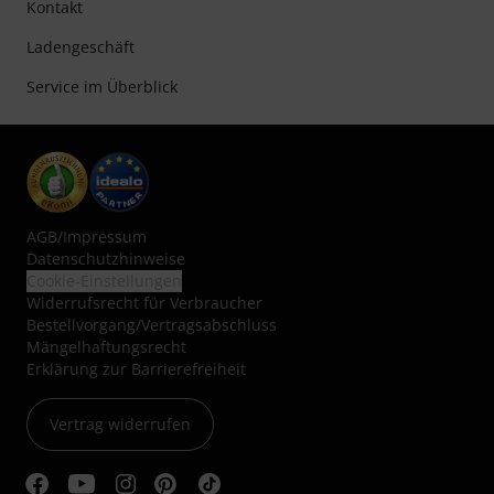
Kontakt
Ladengeschäft
Service im Überblick
AGB
/
Impressum
Datenschutzhinweise
Cookie-Einstellungen
Widerrufsrecht für Verbraucher
Bestellvorgang/Vertragsabschluss
Mängelhaftungsrecht
Erklärung zur Barrierefreiheit
Vertrag widerrufen