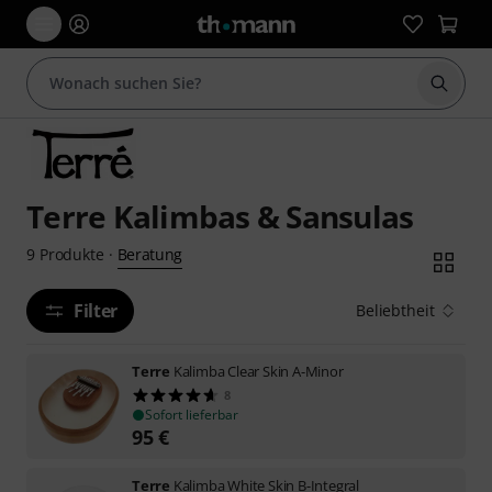
Suche 
Terre Kalimbas & Sansulas
Beratung
9
Produkte
·
Filter
Beliebtheit
Terre
Kalimba Clear Skin A-Minor
8
Sofort lieferbar
95
€
Terre
Kalimba White Skin B-Integral