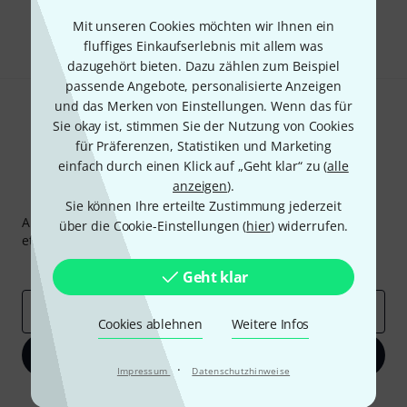
Teilen
Mit unseren Cookies möchten wir Ihnen ein
Hilfe & Feedback
fluffiges Einkaufserlebnis mit allem was
dazugehört bieten. Dazu zählen zum Beispiel
passende Angebote, personalisierte Anzeigen
und das Merken von Einstellungen. Wenn das für
Sie okay ist, stimmen Sie der Nutzung von Cookies
für Präferenzen, Statistiken und Marketing
einfach durch einen Klick auf „Geht klar“ zu (
alle
anzeigen
).
Thomann Newsletter
Sie können Ihre erteilte Zustimmung jederzeit
Abonniere den Thomann Newsletter und gewinne mit
über die Cookie-Einstellungen (
hier
) widerrufen.
etwas Glück einen von
50 Gutscheinen
über jeweils
50€
!
Inspirierende Beiträge
Deals
Thomann Insights
Geht klar
E-Mail-Adresse
*
Cookies ablehnen
Weitere Infos
Jetzt anmelden
·
Impressum
Datenschutzhinweise
Mit Klick auf „Jetzt anmelden“ stimmen Sie dem Erhalt von E-Mail-