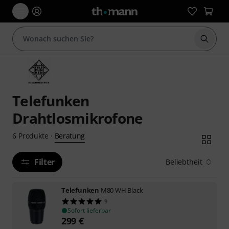
Suche 
Telefunken
Drahtlosmikrofone
Beratung
6
Produkte
·
Filter
Beliebtheit
Telefunken
M80 WH Black
9
Sofort lieferbar
299
€