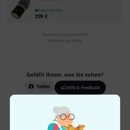
Sofort lieferbar
299
€
Kostenloser Versand ab 29 €
Alle Preise inkl. MwSt.
Gefällt Ihnen, was Sie sehen?
Teilen
Hilfe & Feedback