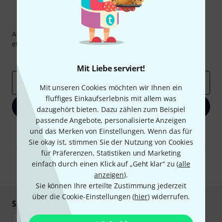
Thomann Newsletter
Abonniere den Thomann Newsletter und gewinne mit
etwas Glück einen von
50 Gutscheinen
über jeweils
50€
!
Inspirierende Beiträge
Deals
Thomann Insights
Mit Liebe serviert!
E-Mail-Adresse
*
Mit unseren Cookies möchten wir Ihnen ein
fluffiges Einkaufserlebnis mit allem was
Jetzt anmelden
dazugehört bieten. Dazu zählen zum Beispiel
passende Angebote, personalisierte Anzeigen
Mit Klick auf „Jetzt anmelden“ stimmen Sie dem Erhalt von E-Mail-
und das Merken von Einstellungen. Wenn das für
Werbung und einer Messung des E-Mail-Nutzungsverhaltens zu. Die
Sie okay ist, stimmen Sie der Nutzung von Cookies
Abmeldung ist jederzeit möglich. Weitere Informationen finden Sie in
für Präferenzen, Statistiken und Marketing
unseren
Datenschutzhinweisen
.
einfach durch einen Klick auf „Geht klar“ zu (
alle
* Pflichtfeld
anzeigen
).
Sie können Ihre erteilte Zustimmung jederzeit
über die Cookie-Einstellungen (
hier
) widerrufen.
Sicher einkaufen & bezahlen