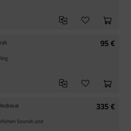
95
€
eak
ling
335
€
Medieval
terlichen Sounds und