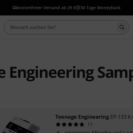
kostenfreier Versand ab 29 €
30 Tage Moneyback
Such
e Engineering Sam
Teenage Engineering
EP-133 K.
11
integriertes Mikrofon und Lau