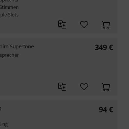
-Stimmen
ple-Slots
349
€
ddim Supertone
tsprecher
94
€
O.
ling