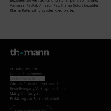
Bezahlen Sie vertraulich und sicher per Nachnahme,
Vorkasse, PayPal, Amazon Pay,
Klarna Sofort bezahlen
,
Klarna Ratenzahlung
oder Kreditkarte.
AGB
/
Impressum
Datenschutzhinweise
Cookie-Einstellungen
Widerrufsrecht für Verbraucher
Bestellvorgang/Vertragsabschluss
Mängelhaftungsrecht
Erklärung zur Barrierefreiheit
Vertrag widerrufen