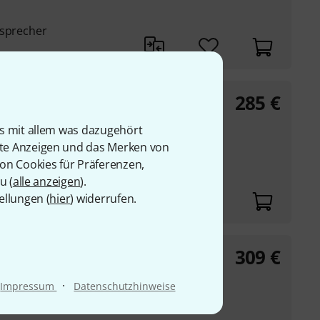
tsprecher
285
€
O. II 128MB B-Stock
tsprecher
is mit allem was dazugehört
-Stimmen
rte Anzeigen und das Merken von
ple-Slots
von Cookies für Präferenzen,
u (
alle anzeigen
).
ellungen (
hier
) widerrufen.
309
€
edieval B-Stock
terlichen Sounds und
·
Impressum
Datenschutzhinweise