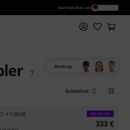
Kontakt
Über uns
DE / €
e mit Suchwort {searchTerm} starten
pler
Beratung
7
Beliebtheit
O. II 128MB
TOP-SELLER
333
€
tsprecher