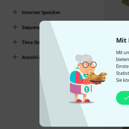
Interner Speicher
Sequenzer
Mit 
Time Stretching
Mit un
Anzahl der Stimmen
biete
Einste
Statis
Sie kö