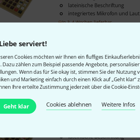
lateinische Beschriftung
integriertes Mikrofon und Lau
In 3–4 Wochen lieferbar
Liebe serviert!
Teenage Engineering
EP-133 K.
integriertes Mikrofon und Lau
seren Cookies möchten wir Ihnen ein fluffiges Einkaufserlebn
12 Stereo-Stimmen / 16 Mono
n. Dazu zählen zum Beispiel passende Angebote, personalisie
128 MB Speicher oder 999 Sam
llungen. Wenn das für Sie okay ist, stimmen Sie der Nutzung 
tiken und Marketing einfach durch einen Klick auf „Geht klar“ z
nnen Ihre erteilte Zustimmung jederzeit über die Cookie-Einst
Sofort lieferbar
Cookies ablehnen
Weitere Infos
Geht klar
Teenage Engineering
EP-1320 M
Medieval-Version mit mittelal
Demo-Songs
lateinische Beschriftung