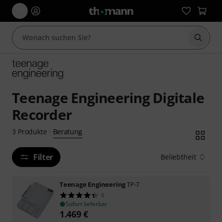
Suche 
Teenage Engineering Digitale
Recorder
Beratung
3
Produkte
·
Filter
Beliebtheit
Teenage Engineering
TP-7
5
Sofort lieferbar
1.469
€