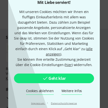
Mit Klick auf „Jetzt anmelden“ stimmen Sie dem Erhalt von E-Mail-
Mit Liebe serviert!
Werbung und einer Messung des E-Mail-Nutzungsverhaltens zu. Die
Abmeldung ist jederzeit möglich. Weitere Informationen finden Sie in
Mit unseren Cookies möchten wir Ihnen ein
unseren
Datenschutzhinweisen
.
fluffiges Einkaufserlebnis mit allem was
* Pflichtfeld
dazugehört bieten. Dazu zählen zum Beispiel
passende Angebote, personalisierte Anzeigen
und das Merken von Einstellungen. Wenn das für
Sicher einkaufen & bezahlen
Sie okay ist, stimmen Sie der Nutzung von Cookies
für Präferenzen, Statistiken und Marketing
einfach durch einen Klick auf „Geht klar“ zu (
alle
anzeigen
).
Sie können Ihre erteilte Zustimmung jederzeit
über die Cookie-Einstellungen (
hier
) widerrufen.
Bezahlen Sie vertraulich und sicher per Nachnahme,
Vorkasse, PayPal, Amazon Pay,
Klarna Sofort bezahlen
,
Geht klar
Klarna Ratenzahlung
oder Kreditkarte.
Ihre Vorteile
Cookies ablehnen
Weitere Infos
3 Jahre Thomann Garantie
·
Impressum
Datenschutzhinweise
30 Tage Money-Back-Garantie