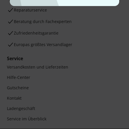
Reparaturservice
Beratung durch Fachexperten
Zufriedenheitsgarantie
Europas größtes Versandlager
Service
Versandkosten und Lieferzeiten
Hilfe-Center
Gutscheine
Kontakt
Ladengeschäft
Service im Überblick