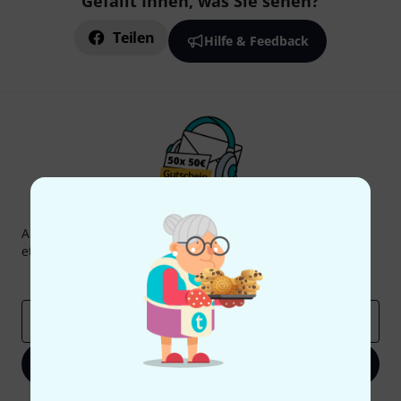
Gefällt Ihnen, was Sie sehen?
Teilen
Hilfe & Feedback
Thomann Newsletter
Abonniere den Thomann Newsletter und gewinne mit
etwas Glück einen von
50 Gutscheinen
über jeweils
50€
!
Inspirierende Beiträge
Deals
Thomann Insights
E-Mail-Adresse
*
Jetzt anmelden