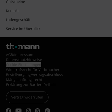
Gutscheine
Kontakt
Ladengeschäft
Service im Überblick
AGB
/
Impressum
Datenschutzhinweise
Cookie-Einstellungen
Widerrufsrecht für Verbraucher
Bestellvorgang/Vertragsabschluss
Mängelhaftungsrecht
Erklärung zur Barrierefreiheit
Vertrag widerrufen