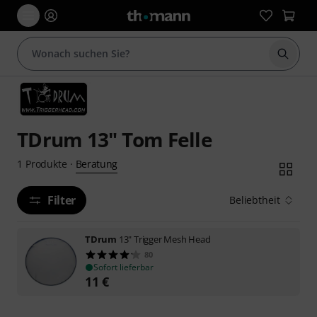
Suche 
TDrum 13" Tom Felle
Beratung
1
Produkte
·
Filter
Beliebtheit
TDrum
13" Trigger Mesh Head
80
Sofort lieferbar
11
€