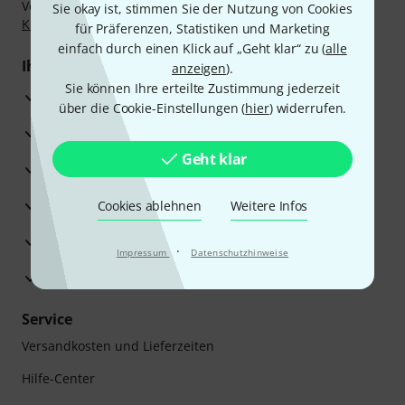
Vorkasse, PayPal, Amazon Pay,
Klarna Sofort bezahlen
,
Sie okay ist, stimmen Sie der Nutzung von Cookies
Klarna Ratenzahlung
oder Kreditkarte.
für Präferenzen, Statistiken und Marketing
einfach durch einen Klick auf „Geht klar“ zu (
alle
Ihre Vorteile
anzeigen
).
Sie können Ihre erteilte Zustimmung jederzeit
3 Jahre Thomann Garantie
über die Cookie-Einstellungen (
hier
) widerrufen.
30 Tage Money-Back-Garantie
Geht klar
Reparaturservice
Beratung durch Fachexperten
Cookies ablehnen
Weitere Infos
Zufriedenheitsgarantie
·
Impressum
Datenschutzhinweise
Europas größtes Versandlager
Service
Versandkosten und Lieferzeiten
Hilfe-Center