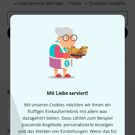
Inspirierende Beiträge
Deals
Thomann Insights
E-Mail-Adresse
*
Jetzt anmelden
Mit Klick auf „Jetzt anmelden“ stimmen Sie dem Erhalt von E-Mail-
Werbung und einer Messung des E-Mail-Nutzungsverhaltens zu. Die
Abmeldung ist jederzeit möglich. Weitere Informationen finden Sie in
unseren
Datenschutzhinweisen
.
* Pflichtfeld
Sicher einkaufen & bezahlen
Mit Liebe serviert!
Mit unseren Cookies möchten wir Ihnen ein
fluffiges Einkaufserlebnis mit allem was
dazugehört bieten. Dazu zählen zum Beispiel
passende Angebote, personalisierte Anzeigen
Bezahlen Sie vertraulich und sicher per Nachnahme,
und das Merken von Einstellungen. Wenn das für